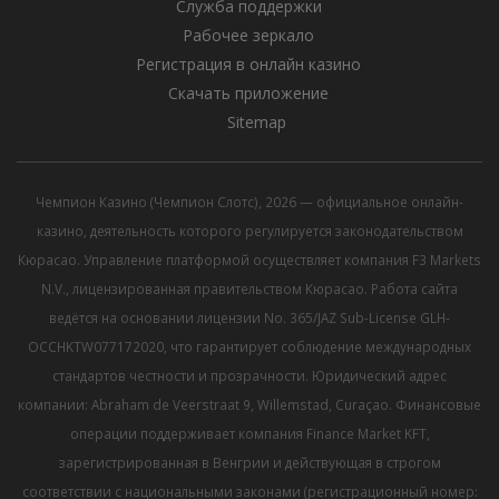
Служба поддержки
Рабочее зеркало
Регистрация в онлайн казино
Скачать приложение
Sitemap
Чемпион Казино (Чемпион Слотс), 2026 — официальное онлайн-
казино, деятельность которого регулируется законодательством
Кюрасао. Управление платформой осуществляет компания F3 Markets
N.V., лицензированная правительством Кюрасао. Работа сайта
ведётся на основании лицензии No. 365/JAZ Sub-License GLH-
OCCHKTW077172020, что гарантирует соблюдение международных
стандартов честности и прозрачности. Юридический адрес
компании: Abraham de Veerstraat 9, Willemstad, Curaçao. Финансовые
операции поддерживает компания Finance Market KFT,
зарегистрированная в Венгрии и действующая в строгом
соответствии с национальными законами (регистрационный номер: