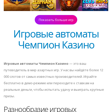
Показать больше игр
Игровые автоматы
Чемпион Казино
Игровые автоматы Чемпион Казино
— это ваш
путеводитель в мир азартных игр. У нас вы найдёте более 12
000 слотов от самых известных производителей. Играйте
бесплатно в демо-режиме или переходите к ставкам на
реальные деньги, чтобы испытать удачу и выиграть крупные
призы.
Разнообразие игровых