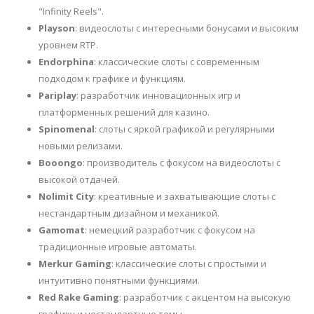
"Infinity Reels".
Playson
: видеослоты с интересными бонусами и высоким
уровнем RTP.
Endorphina
: классические слоты с современным
подходом к графике и функциям.
Pariplay
: разработчик инновационных игр и
платформенных решений для казино.
Spinomenal
: слоты с яркой графикой и регулярными
новыми релизами.
Booongo
: производитель с фокусом на видеослоты с
высокой отдачей.
Nolimit City
: креативные и захватывающие слоты с
нестандартным дизайном и механикой.
Gamomat
: немецкий разработчик с фокусом на
традиционные игровые автоматы.
Merkur Gaming
: классические слоты с простыми и
интуитивно понятными функциями.
Red Rake Gaming
: разработчик с акцентом на высокую