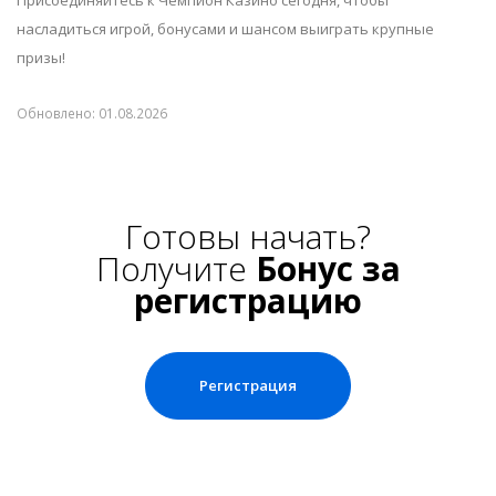
Присоединяйтесь к Чемпион Казино сегодня, чтобы
насладиться игрой, бонусами и шансом выиграть крупные
призы!
Обновлено:
01.08.2026
Готовы начать?
Получите
Бонус за
регистрацию
Регистрация