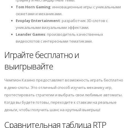
графику и нестандартные темы.
Tom Horn Gaming
: инновационные игры с уникальными
сюжетами и механиками.
Evoplay Entertainment
: разработчик 3D-слотов с
уникальными визуальными эффектами.
Leander Games
: производитель качественных
видеослотов с интересными тематиками.
Играйте бесплатно и
выигрывайте
Чемпион Казино предоставляет возможность играть бесплатно
в демо-слоты. Это отличный способ изучить механику игр,
протестировать стратегии и выбрать свои любимые автоматы.
Когда вы будете готовы, переходите к ставкам на реальные
деньги, чтобы получить шанс на крупный выигрыш!
Сравнительная таблица RTP