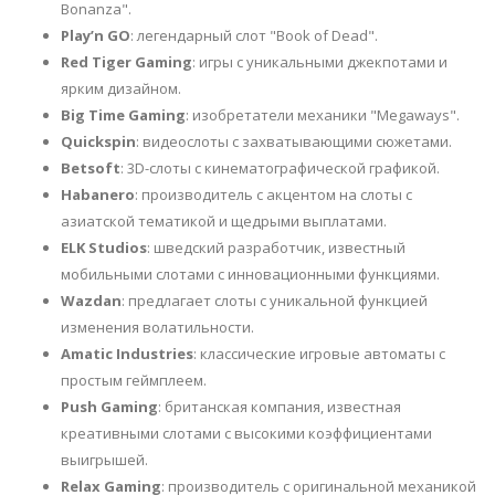
Bonanza".
Play’n GO
: легендарный слот "Book of Dead".
Red Tiger Gaming
: игры с уникальными джекпотами и
ярким дизайном.
Big Time Gaming
: изобретатели механики "Megaways".
Quickspin
: видеослоты с захватывающими сюжетами.
Betsoft
: 3D-слоты с кинематографической графикой.
Habanero
: производитель с акцентом на слоты с
азиатской тематикой и щедрыми выплатами.
ELK Studios
: шведский разработчик, известный
мобильными слотами с инновационными функциями.
Wazdan
: предлагает слоты с уникальной функцией
изменения волатильности.
Amatic Industries
: классические игровые автоматы с
простым геймплеем.
Push Gaming
: британская компания, известная
креативными слотами с высокими коэффициентами
выигрышей.
Relax Gaming
: производитель с оригинальной механикой