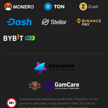
Азартные игры призваны развлекать. Помните, что вы
рискуете деньгами, когда делаете ставки. Не тратьте
больше, чем можете позволить себе проиграть.