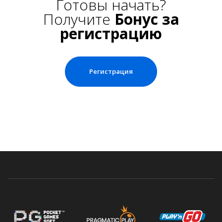
Готовы начать?
Получите
Бонус за
регистрацию
Регистрация