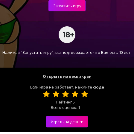
Запустить игру
Нажимая "Запустить игру", вы подтверждаете что Вам есть 18 лет.
Открыть на весь экран
Если игра не работает, нажмите
сюда
Рейтинг
5
Всего оценок:
1
Играть на деньги