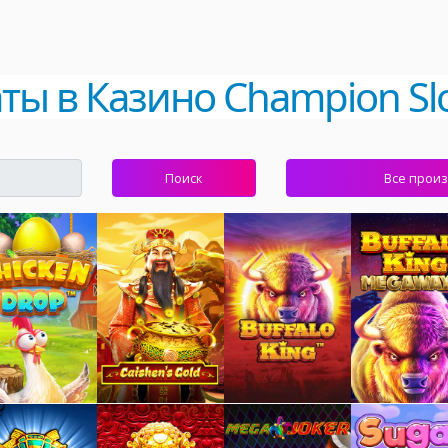
ы в Казино Сhampion Slo
Все прои