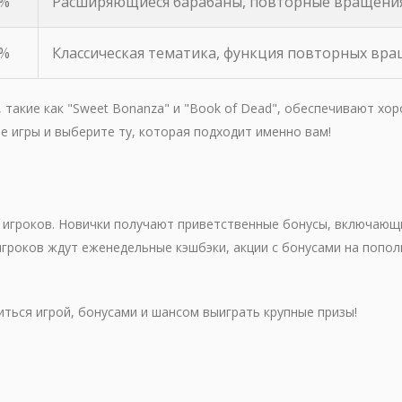
0%
Расширяющиеся барабаны, повторные вращения
5%
Классическая тематика, функция повторных вра
 такие как "Sweet Bonanza" и "Book of Dead", обеспечивают хо
е игры и выберите ту, которая подходит именно вам!
х игроков. Новички получают приветственные бонусы, включаю
игроков ждут еженедельные кэшбэки, акции с бонусами на попол
иться игрой, бонусами и шансом выиграть крупные призы!