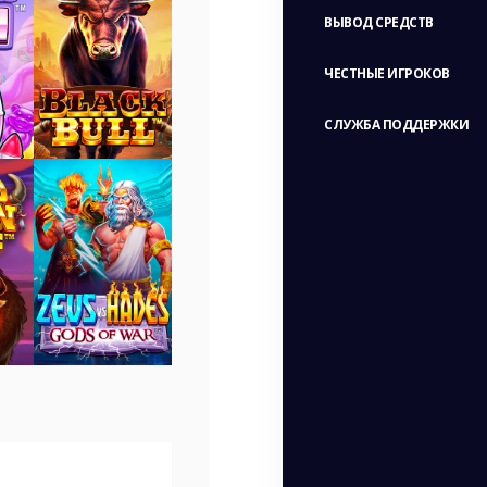
ВЫВОД СРЕДСТВ
ЧЕСТНЫЕ ИГРОКОВ
СЛУЖБА ПОДДЕРЖКИ