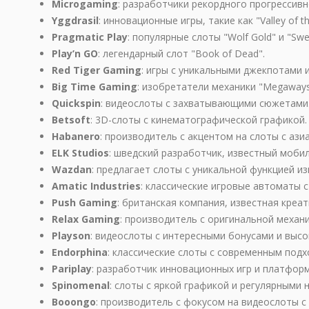
Microgaming
: разработчики рекордного прогрессив
Yggdrasil
: инновационные игры, такие как "Valley of t
Pragmatic Play
: популярные слоты "Wolf Gold" и "Swe
Play’n GO
: легендарный слот "Book of Dead".
Red Tiger Gaming
: игры с уникальными джекпотами 
Big Time Gaming
: изобретатели механики "Megaways
Quickspin
: видеослоты с захватывающими сюжетами
Betsoft
: 3D-слоты с кинематографической графикой.
Habanero
: производитель с акцентом на слоты с аз
ELK Studios
: шведский разработчик, известный моб
Wazdan
: предлагает слоты с уникальной функцией и
Amatic Industries
: классические игровые автоматы 
Push Gaming
: британская компания, известная кре
Relax Gaming
: производитель с оригинальной механико
Playson
: видеослоты с интересными бонусами и высо
Endorphina
: классические слоты с современным подх
Pariplay
: разработчик инновационных игр и платфор
Spinomenal
: слоты с яркой графикой и регулярными 
Booongo
: производитель с фокусом на видеослоты с