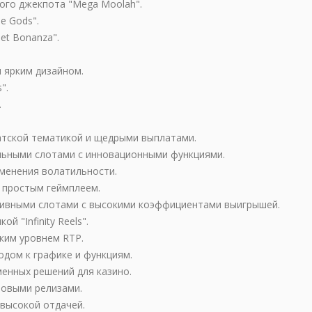
ного джекпота "Mega Moolah".
he Gods".
et Bonanza".
и ярким дизайном.
".
.
иатской тематикой и щедрыми выплатами.
ильными слотами с инновационными функциями.
зменения волатильности.
с простым геймплеем.
ативными слотами с высокими коэффициентами выигрышей.
й "Infinity Reels".
ким уровнем RTP.
одом к графике и функциям.
менных решений для казино.
новыми релизами.
 высокой отдачей.