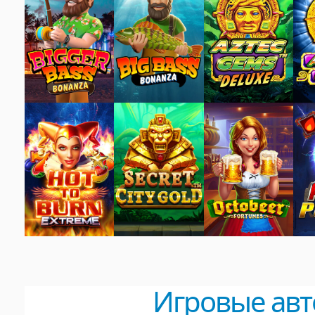
Игровые ав