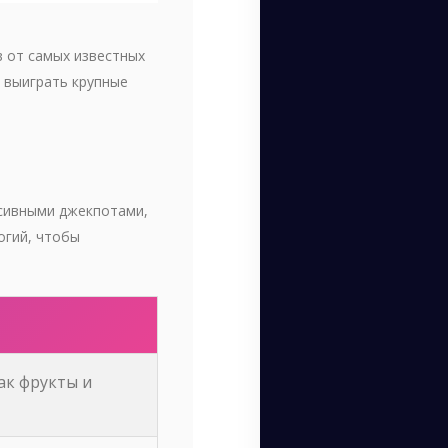
в от самых известных
и выиграть крупные
ссивными джекпотами,
огий, чтобы
ак фрукты и