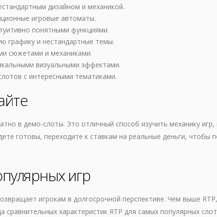
естандартным дизайном и механикой.
диционные игровые автоматы.
интуитивно понятными функциями.
ую графику и нестандартные темы.
ыми сюжетами и механиками.
никальными визуальными эффектами.
слотов с интересными тематиками.
айте
тно в демо-слоты. Это отличный способ изучить механику игр,
ете готовы, переходите к ставкам на реальные деньги, чтобы п
опулярных игр
а возвращает игрокам в долгосрочной перспективе. Чем выше RTP
а сравнительных характеристик RTP для самых популярных слот