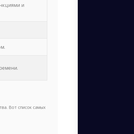
нкциями и
м.
ремени.
ва. Вот список самых