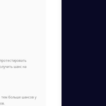
 протестировать
олучить шанс на
, тем больше шансов у
ов.