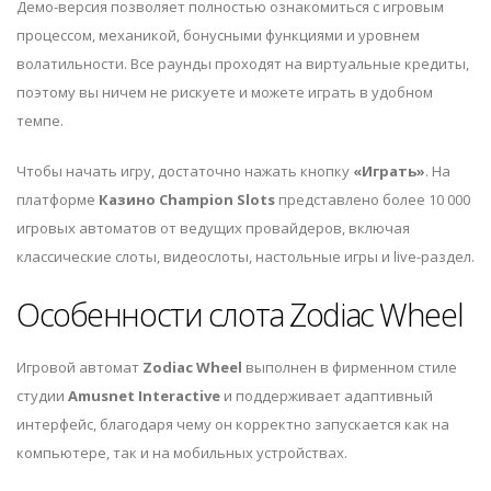
Демо-версия позволяет полностью ознакомиться с игровым
процессом, механикой, бонусными функциями и уровнем
волатильности. Все раунды проходят на виртуальные кредиты,
поэтому вы ничем не рискуете и можете играть в удобном
темпе.
Чтобы начать игру, достаточно нажать кнопку
«Играть»
. На
платформе
Казино Сhampion Slots
представлено более 10 000
игровых автоматов от ведущих провайдеров, включая
классические слоты, видеослоты, настольные игры и live-раздел.
Особенности слота Zodiac Wheel
Игровой автомат
Zodiac Wheel
выполнен в фирменном стиле
студии
Amusnet Interactive
и поддерживает адаптивный
интерфейс, благодаря чему он корректно запускается как на
компьютере, так и на мобильных устройствах.