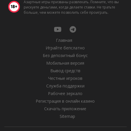
Азартные игры призваны развлекать. Помните, что вы
рискуете деньгами, когда делаете ставки. Не тратьте
больше, чем можете позволить себе проиграть.
Главная
Играйте бепслатно
Без депозитный бонус
Мобильная версия
Вывод средств
Честные игроков
Служба поддержки
Рабочее зеркало
Регистрация в онлайн казино
Скачать приложение
Sitemap