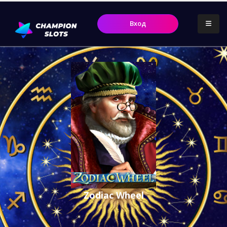
Вход
Zodiac Wheel