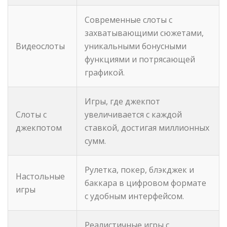
Современные слоты с
захватывающими сюжетами,
Видеослоты
уникальными бонусными
функциями и потрясающей
графикой.
Игры, где джекпот
Слоты с
увеличивается с каждой
джекпотом
ставкой, достигая миллионных
сумм.
Рулетка, покер, блэкджек и
Настольные
баккара в цифровом формате
игры
с удобным интерфейсом.
Реалистичные игры с