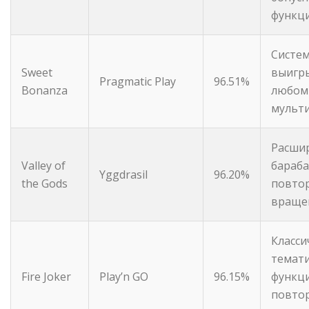
функци
Систе
Sweet
выигр
Pragmatic Play
96.51%
Bonanza
любом 
мульт
Расши
Valley of
бараба
Yggdrasil
96.20%
the Gods
повто
враще
Класси
темати
Fire Joker
Play’n GO
96.15%
функц
повто