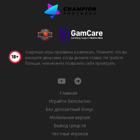
Азартные игры призваны развлекать. Помните, что вы
рискуете деньгами, когда делаете ставки. Не тратьте
больше, чем можете позволить себе проиграть.
Главная
Играйте бепслатно
Без депозитный бонус
Мобильная версия
Вывод средств
Честные игроков