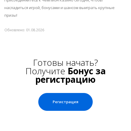
Присоединяйтесь к Чемпион Казино сегодня, чтобы
насладиться игрой, бонусами и шансом выиграть крупные
призы!
Обновлено:
01.08.2026
Готовы начать?
Получите
Бонус за
регистрацию
Регистрация