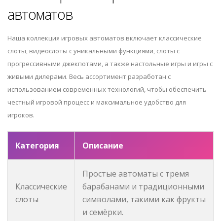
автоматов
Наша коллекция игровых автоматов включает классические
слоты, видеослоты с уникальными функциями, слоты с
прогрессивными джекпотами, а также настольные игры и игры с
живыми дилерами. Весь ассортимент разработан с
использованием современных технологий, чтобы обеспечить
честный игровой процесс и максимальное удобство для
игроков.
Категория
Описание
Простые автоматы с тремя
Классические
барабанами и традиционными
слоты
символами, такими как фрукты
и семёрки.