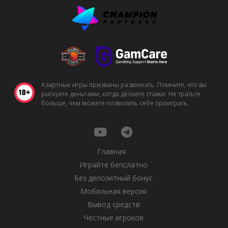
Азартные игры призваны развлекать. Помните, что вы
рискуете деньгами, когда делаете ставки. Не тратьте
больше, чем можете позволить себе проиграть.
Главная
Играйте бепслатно
Без депозитный бонус
Мобильная версия
Вывод средств
Честные игроков