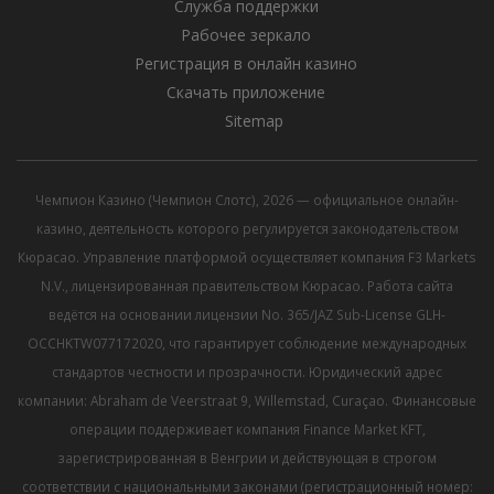
Служба поддержки
Рабочее зеркало
Регистрация в онлайн казино
Скачать приложение
Sitemap
Чемпион Казино (Чемпион Слотс), 2026 — официальное онлайн-
казино, деятельность которого регулируется законодательством
Кюрасао. Управление платформой осуществляет компания F3 Markets
N.V., лицензированная правительством Кюрасао. Работа сайта
ведётся на основании лицензии No. 365/JAZ Sub-License GLH-
OCCHKTW077172020, что гарантирует соблюдение международных
стандартов честности и прозрачности. Юридический адрес
компании: Abraham de Veerstraat 9, Willemstad, Curaçao. Финансовые
операции поддерживает компания Finance Market KFT,
зарегистрированная в Венгрии и действующая в строгом
соответствии с национальными законами (регистрационный номер: