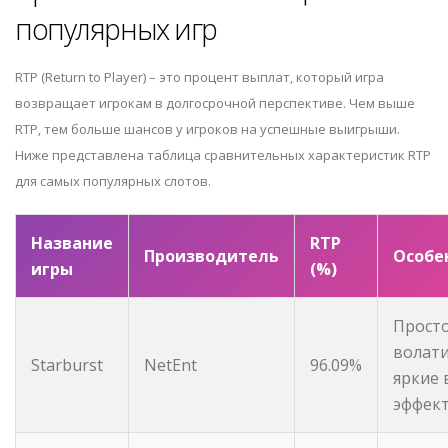
популярных игр
RTP (Return to Player) – это процент выплат, который игра
возвращает игрокам в долгосрочной перспективе. Чем выше
RTP, тем больше шансов у игроков на успешные выигрыши.
Ниже представлена таблица сравнительных характеристик RTP
для самых популярных слотов.
Название
RTP
Производитель
Особе
игры
(%)
Просто
волати
Starburst
NetEnt
96.09%
яркие 
эффект