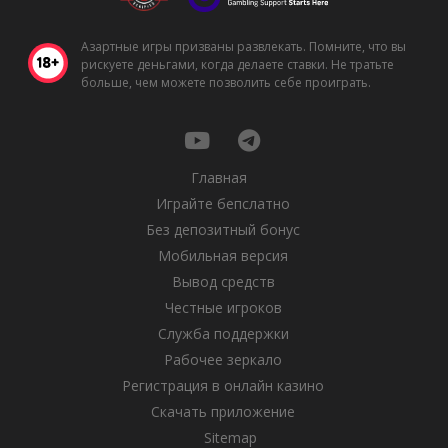
Азартные игры призваны развлекать. Помните, что вы
рискуете деньгами, когда делаете ставки. Не тратьте
больше, чем можете позволить себе проиграть.
Главная
Играйте бепслатно
Без депозитный бонус
Мобильная версия
Вывод средств
Честные игроков
Служба поддержки
Рабочее зеркало
Регистрация в онлайн казино
Скачать приложение
Sitemap