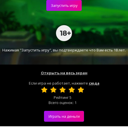
Запустить игру
Нажимая "Запустить игру", вы подтверждаете что Вам есть 18 лет.
Открыть на весь экран
Если игра не работает, нажмите
сюда
Рейтинг
5
Всего оценок:
1
Играть на деньги