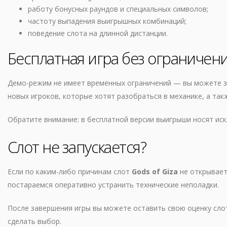
работу бонусных раундов и специальных символов;
частоту выпадения выигрышных комбинаций;
поведение слота на длинной дистанции.
Бесплатная игра без ограничен
Демо-режим не имеет временных ограничений — вы можете з
новых игроков, которые хотят разобраться в механике, а та
Обратите внимание: в бесплатной версии выигрыши носят ис
Слот не запускается?
Если по каким-либо причинам слот
Gods of Giza
не открывает
постараемся оперативно устранить технические неполадки.
После завершения игры вы можете оставить свою оценку сл
сделать выбор.