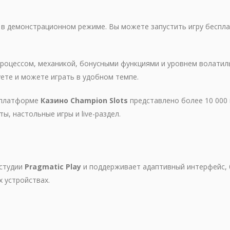
 в демонстрационном режиме. Вы можете запустить игру беспла
роцессом, механикой, бонусными функциями и уровнем волатиль
уете и можете играть в удобном темпе.
 платформе
Казино Сhampion Slots
представлено более 10 000
ы, настольные игры и live-раздел.
студии
Pragmatic Play
и поддерживает адаптивный интерфейс, 
х устройствах.