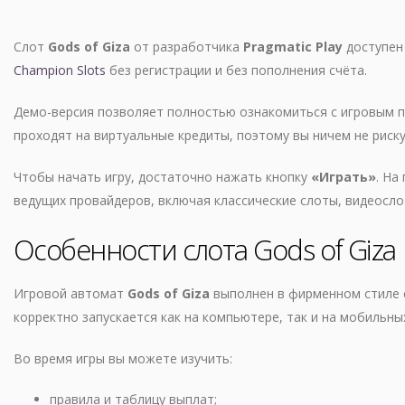
Слот
Gods of Giza
от разработчика
Pragmatic Play
доступен
Сhampion Slots
без регистрации и без пополнения счёта.
Демо-версия позволяет полностью ознакомиться с игровым п
проходят на виртуальные кредиты, поэтому вы ничем не риск
Чтобы начать игру, достаточно нажать кнопку
«Играть»
. На
ведущих провайдеров, включая классические слоты, видеослот
Особенности слота Gods of Giza
Игровой автомат
Gods of Giza
выполнен в фирменном стиле 
корректно запускается как на компьютере, так и на мобильны
Во время игры вы можете изучить:
правила и таблицу выплат;