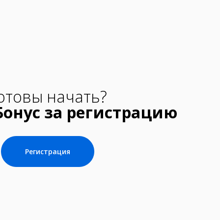
отовы начать?
Бонус за регистрацию
Регистрация