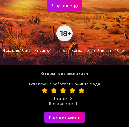
Запустить игру
Нажимая "Запустить игру", вы подтверждаете что Вам есть 18 лет.
Открыть на весь экран
Если игра не работает, нажмите
сюда
Рейтинг
5
Всего оценок:
1
Играть на деньги