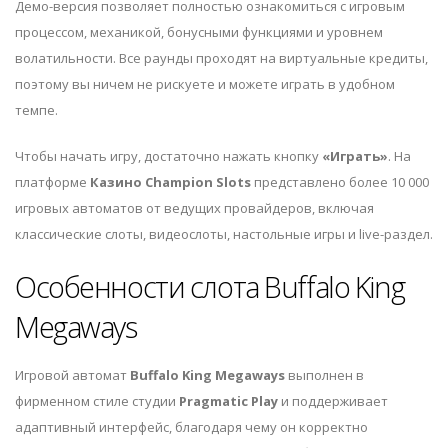
Демо-версия позволяет полностью ознакомиться с игровым
процессом, механикой, бонусными функциями и уровнем
волатильности. Все раунды проходят на виртуальные кредиты,
поэтому вы ничем не рискуете и можете играть в удобном
темпе.
Чтобы начать игру, достаточно нажать кнопку
«Играть»
. На
платформе
Казино Сhampion Slots
представлено более 10 000
игровых автоматов от ведущих провайдеров, включая
классические слоты, видеослоты, настольные игры и live-раздел.
Особенности слота Buffalo King
Megaways
Игровой автомат
Buffalo King Megaways
выполнен в
фирменном стиле студии
Pragmatic Play
и поддерживает
адаптивный интерфейс, благодаря чему он корректно