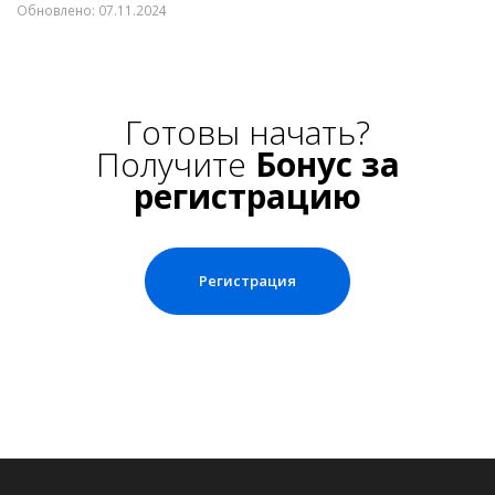
Обновлено:
07.11.2024
Готовы начать?
Получите
Бонус за
регистрацию
Регистрация