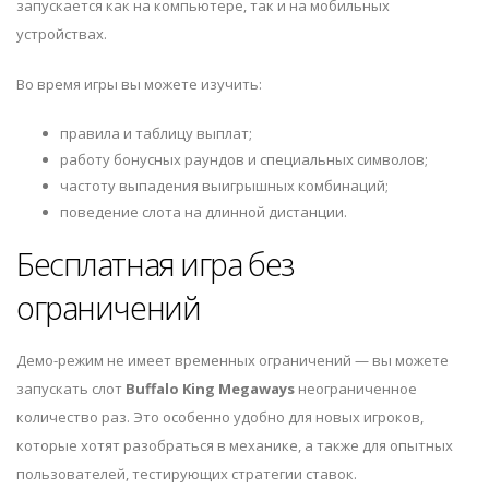
запускается как на компьютере, так и на мобильных
устройствах.
Во время игры вы можете изучить:
правила и таблицу выплат;
работу бонусных раундов и специальных символов;
частоту выпадения выигрышных комбинаций;
поведение слота на длинной дистанции.
Бесплатная игра без
ограничений
Демо-режим не имеет временных ограничений — вы можете
запускать слот
Buffalo King Megaways
неограниченное
количество раз. Это особенно удобно для новых игроков,
которые хотят разобраться в механике, а также для опытных
пользователей, тестирующих стратегии ставок.