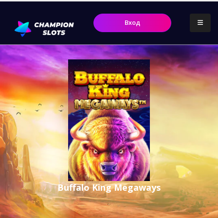
Вход
Buffalo King Megaways