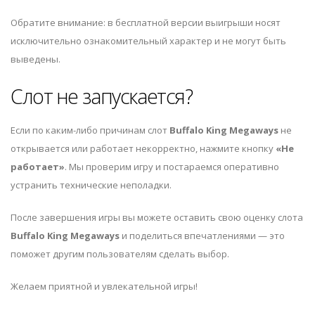
Обратите внимание: в бесплатной версии выигрыши носят
исключительно ознакомительный характер и не могут быть
выведены.
Слот не запускается?
Если по каким-либо причинам слот
Buffalo King Megaways
не
открывается или работает некорректно, нажмите кнопку
«Не
работает»
. Мы проверим игру и постараемся оперативно
устранить технические неполадки.
После завершения игры вы можете оставить свою оценку слота
Buffalo King Megaways
и поделиться впечатлениями — это
поможет другим пользователям сделать выбор.
Желаем приятной и увлекательной игры!