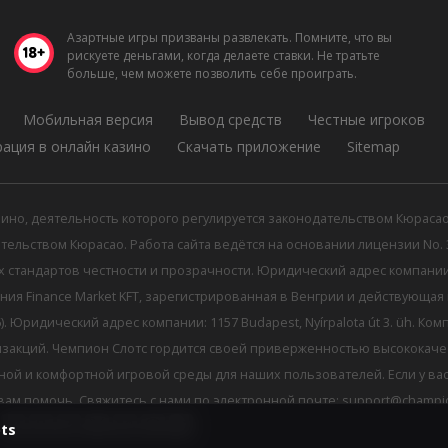
Азартные игры призваны развлекать. Помните, что вы
рискуете деньгами, когда делаете ставки. Не тратьте
больше, чем можете позволить себе проиграть.
Мобильная версия
Вывод средств
Честные игроков
рация в онлайн казино
Скачать приложение
Sitemap
зино, деятельность которого регулируется законодательством Кюраса
тельством Кюрасао. Работа сайта ведётся на основании лицензии No. 3
тандартов честности и прозрачности. Юридический адрес компании: 
ия Finance Market KFT, зарегистрированная в Венгрии и действующая 
 Юридический адрес компании: 1157 Budapest, Nyírpalota út 3. üh. Ко
ранзакций. Чемпион Слотс гордится своей приверженностью высококач
ой и комфортной игровой среды для наших пользователей. Если у ва
вам помочь. Свяжитесь с нами по электронной почте:
support@champio
ts