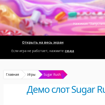
Нажимая "Запустить
Открыть на весь экран
Если игра не работает, нажмите
сюда
Главная
Игры
Sugar Rush
Демо слот Sugar Ru