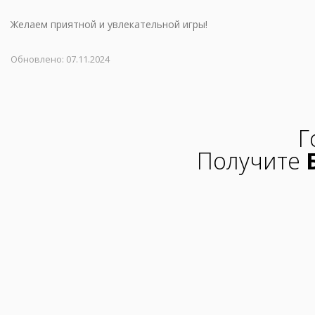
Желаем приятной и увлекательной игры!
Обновлено:
07.11.2024
Г
Получите