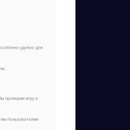
 особенно удобно для
ны.
Мы проверим игру и
гим пользователям