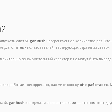
ий
апускать слот
Sugar Rush
неограниченное количество раз. Это
кже для опытных пользователей, тестирующих стратегии ставок.
ключительно ознакомительный характер и не могут быть выведе
я или работает некорректно, нажмите кнопку
«Не работает»
. 
ота
Sugar Rush
и поделиться впечатлениями — это поможет дру