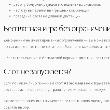
работу бонусных раундов и специальных символов;
частоту выпадения выигрышных комбинаций;
поведение слота на длинной дистанции.
Бесплатная игра без ограничен
Демо-режим не имеет временных ограничений — вы можете з
новых игроков, которые хотят разобраться в механике, а та
Обратите внимание: в бесплатной версии выигрыши носят ис
Слот не запускается?
Если по каким-либо причинам слот
Aztec Gems
не открываетс
постараемся оперативно устранить технические неполадки.
После завершения игры вы можете оставить свою оценку сл
сделать выбор.