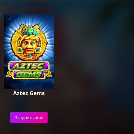
Aztec Gems
Запустить игру