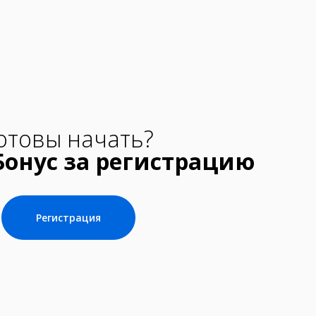
отовы начать?
Бонус за регистрацию
Регистрация