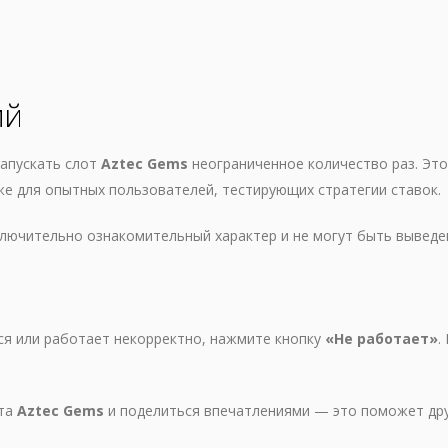
ий
апускать слот
Aztec Gems
неограниченное количество раз. Эт
кже для опытных пользователей, тестирующих стратегии ставок.
ключительно ознакомительный характер и не могут быть выведе
я или работает некорректно, нажмите кнопку
«Не работает»
.
ота
Aztec Gems
и поделиться впечатлениями — это поможет др