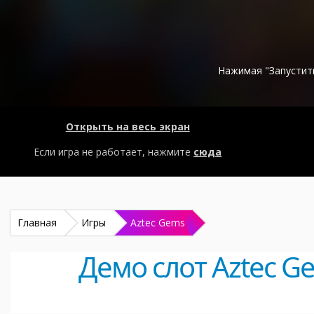
Нажимая "Запустить
Открыть на весь экран
Если игра не работает, нажмите
сюда
Главная
Игры
Aztec Gems
Демо слот Aztec Ge