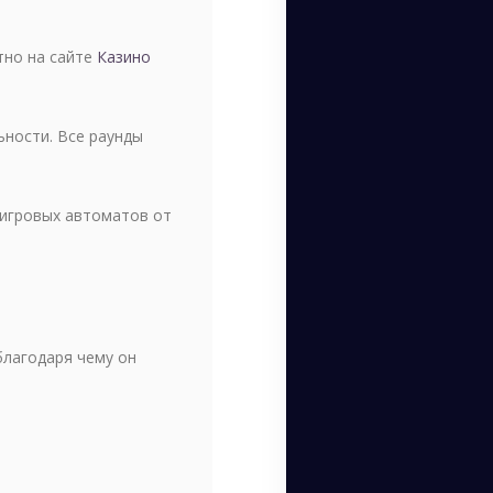
тно на сайте
Казино
ности. Все раунды
 игровых автоматов от
благодаря чему он