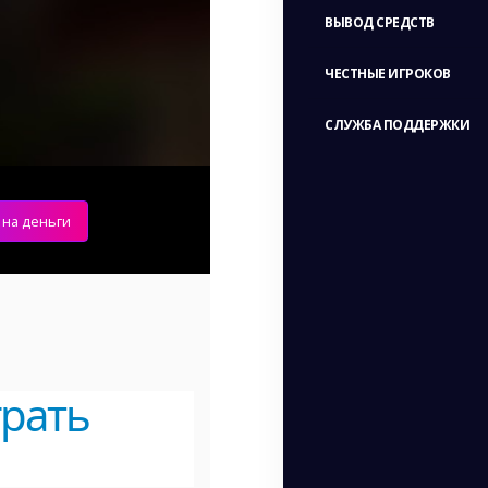
ВЫВОД СРЕДСТВ
ЧЕСТНЫЕ ИГРОКОВ
СЛУЖБА ПОДДЕРЖКИ
 на деньги
грать