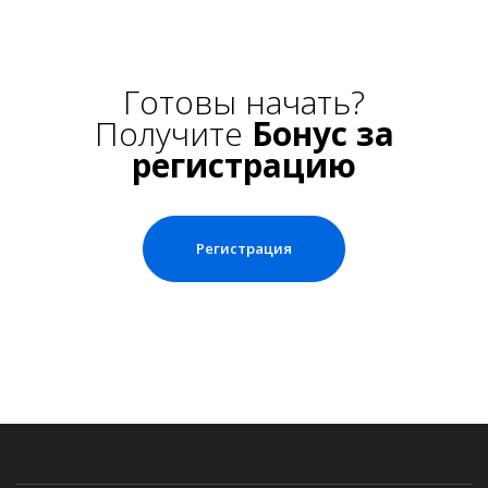
Готовы начать?
Получите
Бонус за
регистрацию
Регистрация