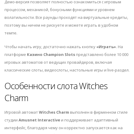
Демо-версия позволяет полностью ознакомиться с игровым
процессом, механикой, бонусными функциями и уровнем
волатильности. Все раунды проходят на виртуальные кредиты,
поэтому вы ничем не рискуете и можете играть в удобном
темпе.
Чтобы начать игру, достаточно нажать кнопку
«Играть»
. На
платформе
Казино Сhampion Slots
представлено более 10 000
игровых автоматов от ведущих провайдеров, включая
классические слоты, видеослоты, настольные игры и live-раздел.
Особенности слота Witches
Charm
Игровой автомат
Witches Charm
выполнен в фирменном стиле
студии
Amusnet Interactive
и поддерживает адаптивный
интерфейс, благодаря чему он корректно запускается как на