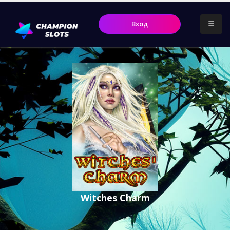
Вход
Witches Charm