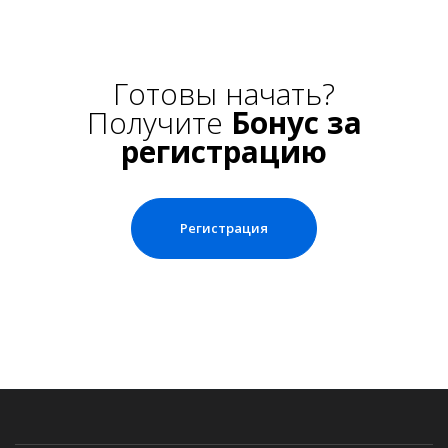
Готовы начать?
Получите
Бонус за
регистрацию
Регистрация