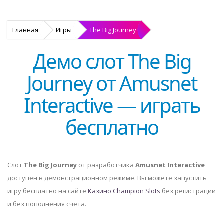
Главная
Игры
The Big Journey
Демо слот The Big
Journey от Amusnet
Interactive — играть
бесплатно
Слот
The Big Journey
от разработчика
Amusnet Interactive
доступен в демонстрационном режиме. Вы можете запустить
игру бесплатно на сайте
Казино Сhampion Slots
без регистрации
и без пополнения счёта.