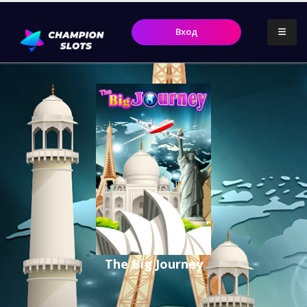
Вход
The Big Journey