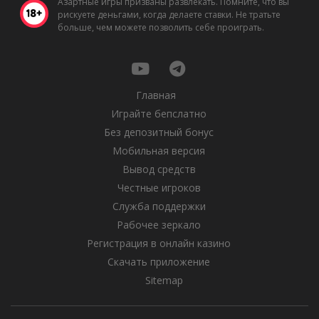
Азартные игры призваны развлекать. Помните, что вы
рискуете деньгами, когда делаете ставки. Не тратьте
больше, чем можете позволить себе проиграть.
Главная
Играйте бепслатно
Без депозитный бонус
Мобильная версия
Вывод средств
Честные игроков
Служба поддержки
Рабочее зеркало
Регистрация в онлайн казино
Скачать приложение
Sitemap