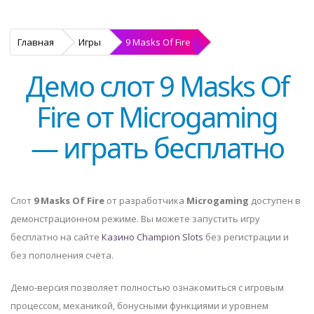
Главная
Игры
9 Masks Of Fire
Демо слот 9 Masks Of
Fire от Microgaming
— играть бесплатно
Слот
9 Masks Of Fire
от разработчика
Microgaming
доступен в
демонстрационном режиме. Вы можете запустить игру
бесплатно на сайте
Казино Сhampion Slots
без регистрации и
без пополнения счёта.
Демо-версия позволяет полностью ознакомиться с игровым
процессом, механикой, бонусными функциями и уровнем