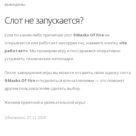
выведены.
Слот не запускается?
Если по каким-либо причинам слот
9 Masks Of Fire
не
открывается или работает некорректно, нажмите кнопку
«Не
работает»
. Мы проверим игру и постараемся оперативно
устранить технические неполадки.
После завершения игры вы можете оставить свою оценку слота
9 Masks Of Fire
и поделиться впечатлениями — это поможет
другим пользователям сделать выбор.
Желаем приятной и увлекательной игры!
Обновлено:
07.11.2024