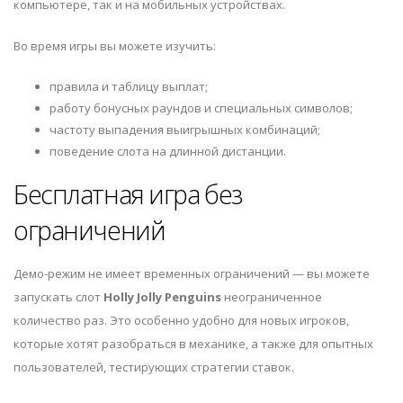
компьютере, так и на мобильных устройствах.
Во время игры вы можете изучить:
правила и таблицу выплат;
работу бонусных раундов и специальных символов;
частоту выпадения выигрышных комбинаций;
поведение слота на длинной дистанции.
Бесплатная игра без
ограничений
Демо-режим не имеет временных ограничений — вы можете
запускать слот
Holly Jolly Penguins
неограниченное
количество раз. Это особенно удобно для новых игроков,
которые хотят разобраться в механике, а также для опытных
пользователей, тестирующих стратегии ставок.