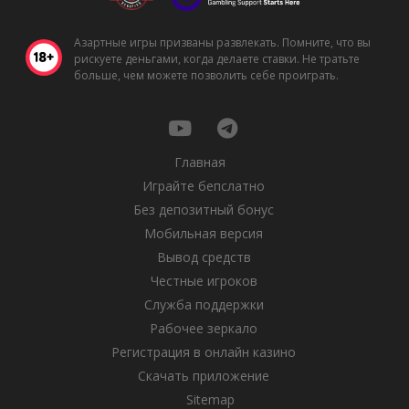
Азартные игры призваны развлекать. Помните, что вы
рискуете деньгами, когда делаете ставки. Не тратьте
больше, чем можете позволить себе проиграть.
Главная
Играйте бепслатно
Без депозитный бонус
Мобильная версия
Вывод средств
Честные игроков
Служба поддержки
Рабочее зеркало
Регистрация в онлайн казино
Скачать приложение
Sitemap