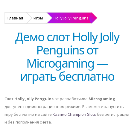
Главная
Игры
Holly Jolly Penguins
Демо слот Holly Jolly
Penguins от
Microgaming —
играть бесплатно
Слот
Holly Jolly Penguins
от разработчика
Microgaming
доступен в демонстрационном режиме. Вы можете запустить
игру бесплатно на сайте
Казино Сhampion Slots
без регистрации
и без пополнения счёта.