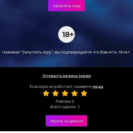
Запустить игру
Нажимая "Запустить игру", вы подтверждаете что Вам есть 18 лет.
Открыть на весь экран
Если игра не работает, нажмите
сюда
Рейтинг
5
Всего оценок:
1
Играть на деньги