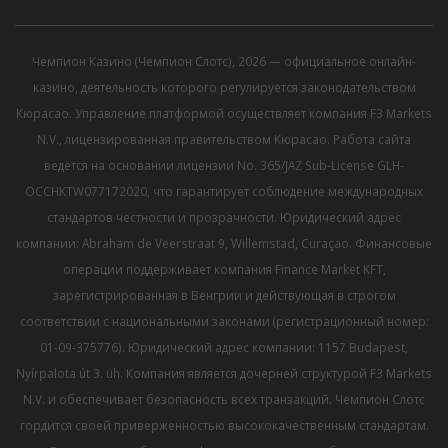
Чемпион Казино (Чемпион Слотс), 2026 — официальное онлайн-
казино, деятельность которого регулируется законодательством
Кюрасао. Управление платформой осуществляет компания F3 Markets
N.V., лицензированная правительством Кюрасао. Работа сайта
ведётся на основании лицензии No. 365/JAZ Sub-License GLH-
OCCHKTW077172020, что гарантирует соблюдение международных
стандартов честности и прозрачности. Юридический адрес
компании: Abraham de Veerstraat 9, Willemstad, Curaçao. Финансовые
операции поддерживает компания Finance Market KFT,
зарегистрированная в Венгрии и действующая в строгом
соответствии с национальными законами (регистрационный номер:
01-09-375776). Юридический адрес компании: 1157 Budapest,
Nyírpalota út 3. üh. Компания является дочерней структурой F3 Markets
N.V. и обеспечивает безопасность всех транзакций. Чемпион Слотс
гордится своей приверженностью высококачественным стандартам.