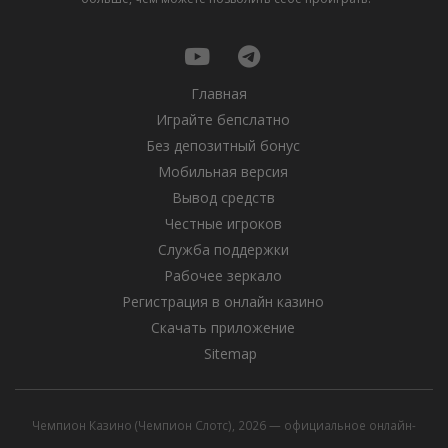
Главная
Играйте бепслатно
Без депозитный бонус
Мобильная версия
Вывод средств
Честные игроков
Служба поддержки
Рабочее зеркало
Регистрация в онлайн казино
Скачать приложение
Sitemap
Чемпион Казино (Чемпион Слотс), 2026 — официальное онлайн-