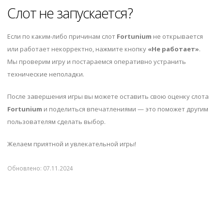
Слот не запускается?
Если по каким-либо причинам слот
Fortunium
не открывается
или работает некорректно, нажмите кнопку
«Не работает»
.
Мы проверим игру и постараемся оперативно устранить
технические неполадки.
После завершения игры вы можете оставить свою оценку слота
Fortunium
и поделиться впечатлениями — это поможет другим
пользователям сделать выбор.
Желаем приятной и увлекательной игры!
Обновлено:
07.11.2024