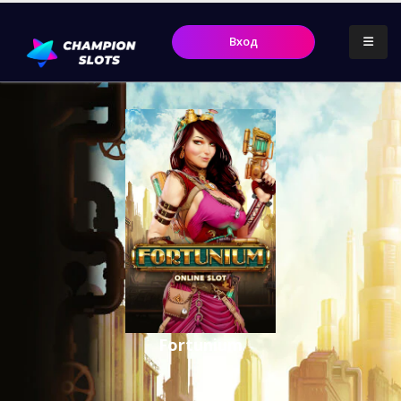
Вход
Fortunium