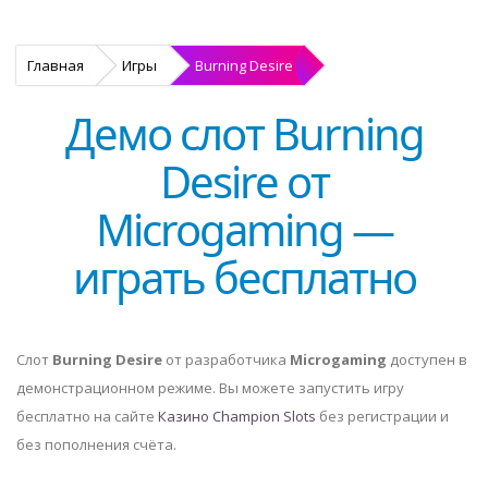
Главная
Игры
Burning Desire
Демо слот Burning
Desire от
Microgaming —
играть бесплатно
Слот
Burning Desire
от разработчика
Microgaming
доступен в
демонстрационном режиме. Вы можете запустить игру
бесплатно на сайте
Казино Сhampion Slots
без регистрации и
без пополнения счёта.