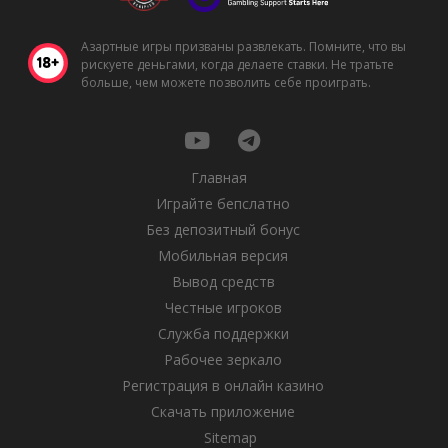
Азартные игры призваны развлекать. Помните, что вы
рискуете деньгами, когда делаете ставки. Не тратьте
больше, чем можете позволить себе проиграть.
Главная
Играйте бепслатно
Без депозитный бонус
Мобильная версия
Вывод средств
Честные игроков
Служба поддержки
Рабочее зеркало
Регистрация в онлайн казино
Скачать приложение
Sitemap