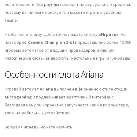
волатильности. Все раунды проходят на виртуальные кредиты,
поэтому вы ничем не рискуете и можете играть в удобном
темпе.
Чтобы начать игру, достаточно нажать кнопку
«Играть»
. На
платформе
Казино Сhampion Slots
представлено более 10 000
игровых автоматов от ведущих провайдеров, включая
классические слоты, видеослоты, настольные игры и live-раздел.
Особенности слота Ariana
Игровой автомат
Ariana
выполнен в фирменном стиле студии
Microgaming
и поддерживает адаптивный интерфейс,
благодаря чему он корректно запускается как на компьютере,
так и на мобильных устройствах.
Во время игры вы можете изучить: