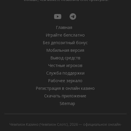
Главная
Играйте бепслатно
Без депозитный бонус
Мобильная версия
Вывод средств
Честные игроков
Служба поддержки
Рабочее зеркало
Регистрация в онлайн казино
Скачать приложение
Sitemap
Чемпион Казино (Чемпион Слотс), 2026 — официальное онлайн-