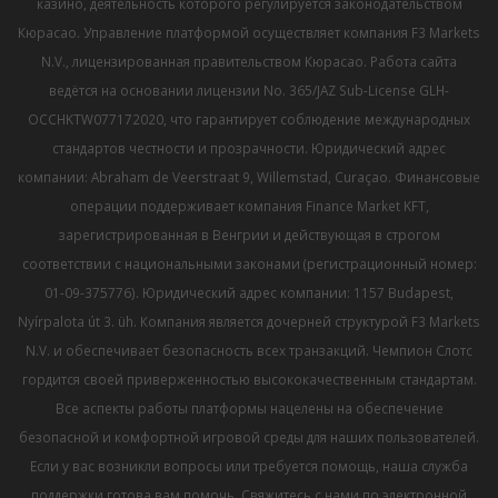
казино, деятельность которого регулируется законодательством
Кюрасао. Управление платформой осуществляет компания F3 Markets
N.V., лицензированная правительством Кюрасао. Работа сайта
ведётся на основании лицензии No. 365/JAZ Sub-License GLH-
OCCHKTW077172020, что гарантирует соблюдение международных
стандартов честности и прозрачности. Юридический адрес
компании: Abraham de Veerstraat 9, Willemstad, Curaçao. Финансовые
операции поддерживает компания Finance Market KFT,
зарегистрированная в Венгрии и действующая в строгом
соответствии с национальными законами (регистрационный номер:
01-09-375776). Юридический адрес компании: 1157 Budapest,
Nyírpalota út 3. üh. Компания является дочерней структурой F3 Markets
N.V. и обеспечивает безопасность всех транзакций. Чемпион Слотс
гордится своей приверженностью высококачественным стандартам.
Все аспекты работы платформы нацелены на обеспечение
безопасной и комфортной игровой среды для наших пользователей.
Если у вас возникли вопросы или требуется помощь, наша служба
поддержки готова вам помочь. Свяжитесь с нами по электронной