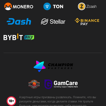
Азартные игры призваны развлекать. Помните, что вы
рискуете деньгами, когда делаете ставки. Не тратьте
больше, чем можете позволить себе проиграть.