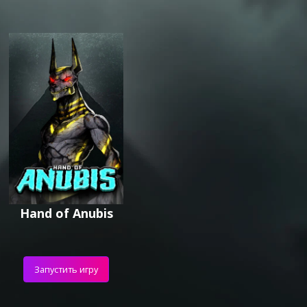
Hand of Anubis
Запустить игру