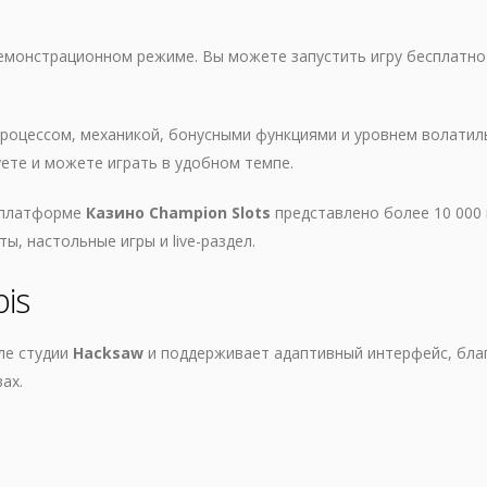
емонстрационном режиме. Вы можете запустить игру бесплатно
роцессом, механикой, бонусными функциями и уровнем волатиль
уете и можете играть в удобном темпе.
 платформе
Казино Сhampion Slots
представлено более 10 000
ы, настольные игры и live-раздел.
is
ле студии
Hacksaw
и поддерживает адаптивный интерфейс, бла
ах.