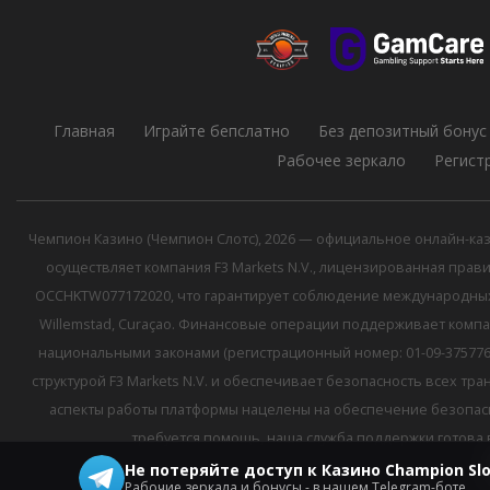
Главная
Играйте бепслатно
Без депозитный бонус
Рабочее зеркало
Регист
Чемпион Казино (Чемпион Слотс), 2026 — официальное онлайн-ка
осуществляет компания F3 Markets N.V., лицензированная прави
OCCHKTW077172020, что гарантирует соблюдение международных с
Willemstad, Curaçao. Финансовые операции поддерживает компан
национальными законами (регистрационный номер: 01-09-375776).
структурой F3 Markets N.V. и обеспечивает безопасность всех т
аспекты работы платформы нацелены на обеспечение безопасн
требуется помощь, наша служба поддержки готова 
Не потеряйте доступ к Казино Сhampion Slo
Рабочие зеркала и бонусы - в нашем Telegram-боте