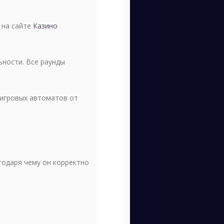
 на сайте
Казино
ности. Все раунды
 игровых автоматов от
годаря чему он корректно