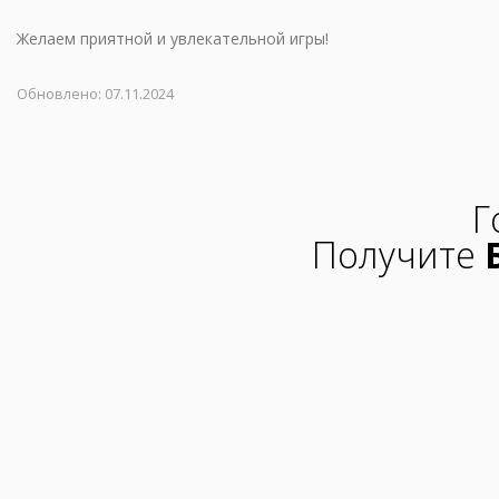
Желаем приятной и увлекательной игры!
Обновлено:
07.11.2024
Г
Получите