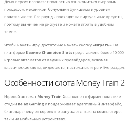
Демо-версия позволяет полностью ознакомиться с игровым
процессом, механикой, бонусными функциями и уровнем
волатильности. Все раунды проходят на виртуальные кредиты,
поэтому вы ничем не рискуете и можете играть в удобном
темпе.
Чтобы начать игру, достаточно нажать кнопку
«Играть»
. На
платформе
Казино Сhampion Slots
представлено более 10 000
игровых автоматов от ведущих провайдеров, включая
классические слоты, видеослоты, настольные игры и live-раздел.
Особенности слота Money Train 2
Игровой автомат
Money Train 2
выполнен в фирменном стиле
студии
Relax Gaming
и поддерживает адаптивный интерфейс,
благодаря чему он корректно запускается как на компьютере,
так и на мобильных устройствах.