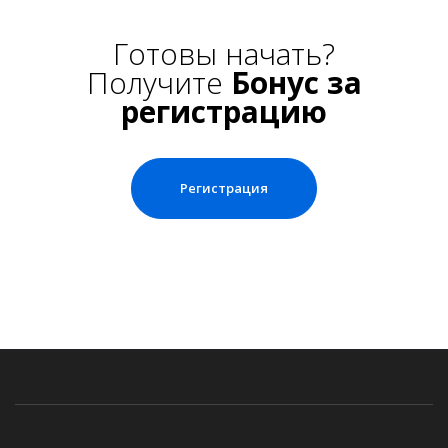
Готовы начать?
Получите
Бонус за
регистрацию
Регистрация