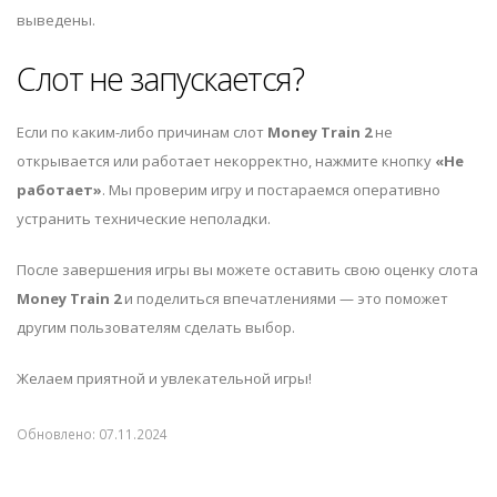
выведены.
Слот не запускается?
Если по каким-либо причинам слот
Money Train 2
не
открывается или работает некорректно, нажмите кнопку
«Не
работает»
. Мы проверим игру и постараемся оперативно
устранить технические неполадки.
После завершения игры вы можете оставить свою оценку слота
Money Train 2
и поделиться впечатлениями — это поможет
другим пользователям сделать выбор.
Желаем приятной и увлекательной игры!
Обновлено:
07.11.2024