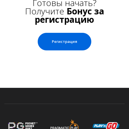
Готовы начать?
Получите
Бонус за
регистрацию
Регистрация