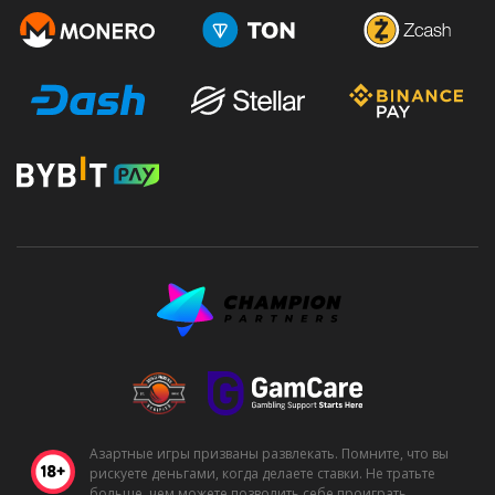
Азартные игры призваны развлекать. Помните, что вы
рискуете деньгами, когда делаете ставки. Не тратьте
больше, чем можете позволить себе проиграть.