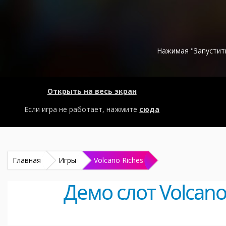
Нажимая "Запустить
Открыть на весь экран
Если игра не работает, нажмите
сюда
Главная
Игры
Volcano Riches
Демо слот Volcano