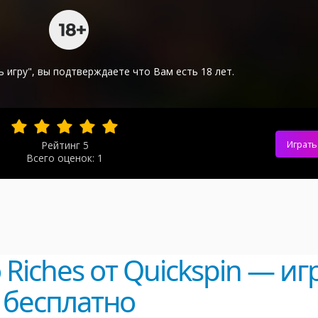
 игру", вы подтверждаете что Вам есть 18 лет.
Играть
Рейтинг
5
Всего оценок:
1
 Riches от Quickspin — иг
бесплатно