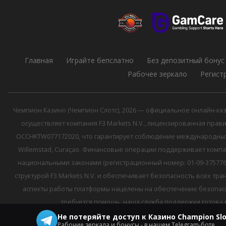
Главная
Играйте бепслатно
Без депозитный бонус
Рабочее зеркало
Регист
Чемпион Казино (Чемпион Слотс), 2026 — официальное онлайн-ка
осуществляет компания F3 Markets N.V., лицензированная прави
OCCHKTW077172020, что гарантирует соблюдение международных с
Willemstad, Curaçao. Финансовые операции поддерживает компан
национальными законами (регистрационный номер: 01-09-375776).
структурой F3 Markets N.V. и обеспечивает безопасность всех т
аспекты работы платформы нацелены на обеспечение безопасн
требуется помощь, наша служба поддержки готова 
Не потеряйте доступ к Казино Сhampion Slo
Рабочие зеркала и бонусы - в нашем Telegram-боте