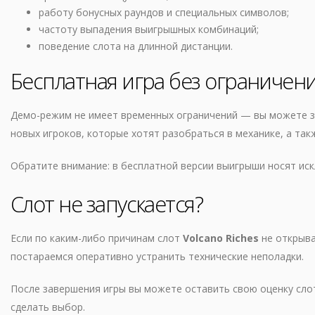
работу бонусных раундов и специальных символов;
частоту выпадения выигрышных комбинаций;
поведение слота на длинной дистанции.
Бесплатная игра без ограничен
Демо-режим не имеет временных ограничений — вы можете з
новых игроков, которые хотят разобраться в механике, а та
Обратите внимание: в бесплатной версии выигрыши носят ис
Слот не запускается?
Если по каким-либо причинам слот
Volcano Riches
не открыва
постараемся оперативно устранить технические неполадки.
После завершения игры вы можете оставить свою оценку сл
сделать выбор.