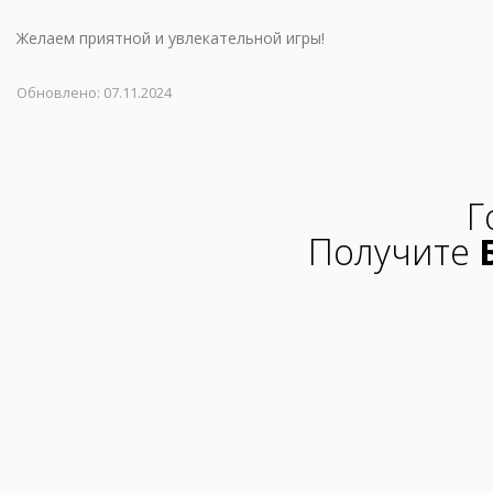
Желаем приятной и увлекательной игры!
Обновлено:
07.11.2024
Г
Получите