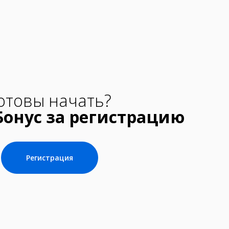
отовы начать?
Бонус за регистрацию
Регистрация