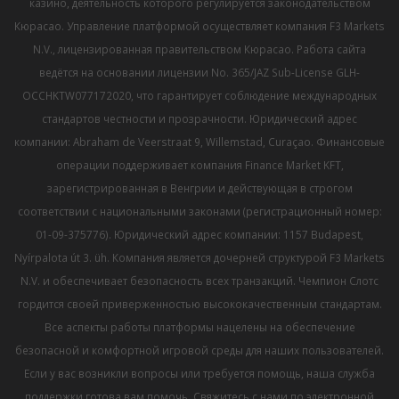
казино, деятельность которого регулируется законодательством
Кюрасао. Управление платформой осуществляет компания F3 Markets
N.V., лицензированная правительством Кюрасао. Работа сайта
ведётся на основании лицензии No. 365/JAZ Sub-License GLH-
OCCHKTW077172020, что гарантирует соблюдение международных
стандартов честности и прозрачности. Юридический адрес
компании: Abraham de Veerstraat 9, Willemstad, Curaçao. Финансовые
операции поддерживает компания Finance Market KFT,
зарегистрированная в Венгрии и действующая в строгом
соответствии с национальными законами (регистрационный номер:
01-09-375776). Юридический адрес компании: 1157 Budapest,
Nyírpalota út 3. üh. Компания является дочерней структурой F3 Markets
N.V. и обеспечивает безопасность всех транзакций. Чемпион Слотс
гордится своей приверженностью высококачественным стандартам.
Все аспекты работы платформы нацелены на обеспечение
безопасной и комфортной игровой среды для наших пользователей.
Если у вас возникли вопросы или требуется помощь, наша служба
поддержки готова вам помочь. Свяжитесь с нами по электронной