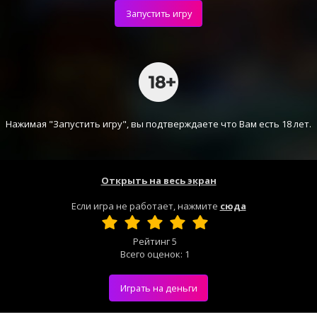
Запустить игру
Нажимая "Запустить игру", вы подтверждаете что Вам есть 18 лет.
Открыть на весь экран
Если игра не работает, нажмите
сюда
Рейтинг
5
Всего оценок:
1
Играть на деньги