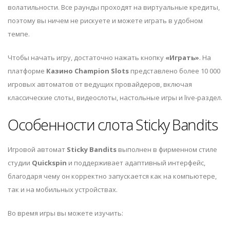
волатильности. Все раунды проходят на виртуальные кредиты,
поэтому вы ничем не рискуете и можете играть в удобном
темпе.
Чтобы начать игру, достаточно нажать кнопку
«Играть»
. На
платформе
Казино Сhampion Slots
представлено более 10 000
игровых автоматов от ведущих провайдеров, включая
классические слоты, видеослоты, настольные игры и live-раздел.
Особенности слота Sticky Bandits
Игровой автомат
Sticky Bandits
выполнен в фирменном стиле
студии
Quickspin
и поддерживает адаптивный интерфейс,
благодаря чему он корректно запускается как на компьютере,
так и на мобильных устройствах.
Во время игры вы можете изучить: