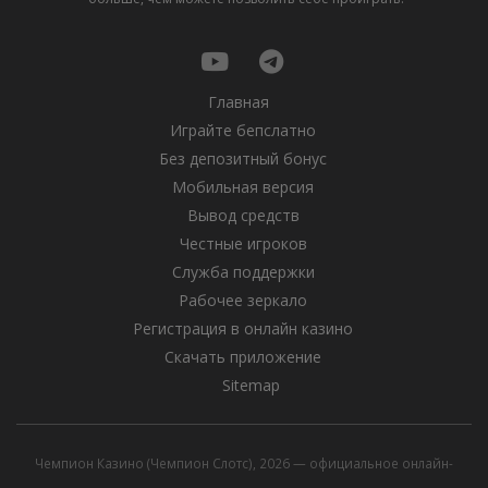
Главная
Играйте бепслатно
Без депозитный бонус
Мобильная версия
Вывод средств
Честные игроков
Служба поддержки
Рабочее зеркало
Регистрация в онлайн казино
Скачать приложение
Sitemap
Чемпион Казино (Чемпион Слотс), 2026 — официальное онлайн-