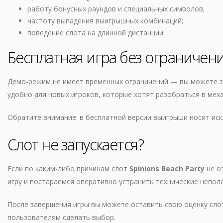
работу бонусных раундов и специальных символов;
частоту выпадения выигрышных комбинаций;
поведение слота на длинной дистанции.
Бесплатная игра без ограничен
Демо-режим не имеет временных ограничений — вы можете з
удобно для новых игроков, которые хотят разобраться в мех
Обратите внимание: в бесплатной версии выигрыши носят ис
Слот не запускается?
Если по каким-либо причинам слот
Spinions Beach Party
не о
игру и постараемся оперативно устранить технические непола
После завершения игры вы можете оставить свою оценку сл
пользователям сделать выбор.