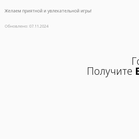
Желаем приятной и увлекательной игры!
Обновлено:
07.11.2024
Г
Получите