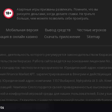
Азартные игры призваны развлекать. Помните, что вы
рискуете деньгами, когда делаете ставки. Не тратьте
больше, чем можете позволить себе проиграть.
Мобильная версия
Вывод средств
Честные игроков
рация в онлайн казино
Скачать приложение
Sitemap
зино, деятельность которого регулируется законодательством Кюраса
тельством Кюрасао. Работа сайта ведётся на основании лицензии No. 3
тандартов честности и прозрачности. Юридический адрес компании: 
ия Finance Market KFT, зарегистрированная в Венгрии и действующая 
 Юридический адрес компании: 1157 Budapest, Nyírpalota út 3. üh. Ко
ранзакций. Чемпион Слотс гордится своей приверженностью высококач
ой и комфортной игровой среды для наших пользователей. Если у ва
вам помочь. Свяжитесь с нами по электронной почте:
support@champio
ts