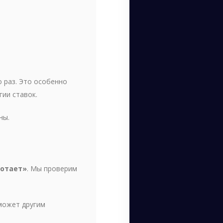
 раз. Это особенно
гии ставок.
ны.
ботает»
. Мы проверим
может другим