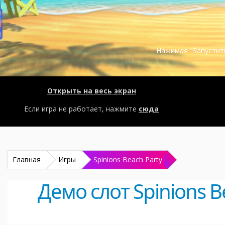
Нажимая "Запустить
Открыть на весь экран
Если игра не работает, нажмите
сюда
Главная
Игры
Spinions Beach Party
Демо слот Spinions B