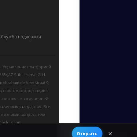
Служба поддержки
о. Управление платформой
65/JAZ Sub-License GLH-
Abraham de Veerstraat 9,
в строгом соответствии с
мпания является дочерней
ественным стандартам. Все
с возникли вопросы или
nslots.com
.
✕
Открыть