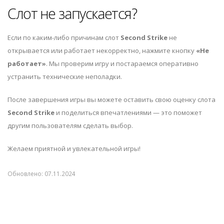
Слот не запускается?
Если по каким-либо причинам слот
Second Strike
не
открывается или работает некорректно, нажмите кнопку
«Не
работает»
. Мы проверим игру и постараемся оперативно
устранить технические неполадки.
После завершения игры вы можете оставить свою оценку слота
Second Strike
и поделиться впечатлениями — это поможет
другим пользователям сделать выбор.
Желаем приятной и увлекательной игры!
Обновлено:
07.11.2024