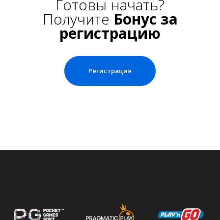
Готовы начать?
Получите
Бонус за
регистрацию
Регистрация