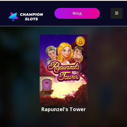
Вход
Rapunzel's Tower