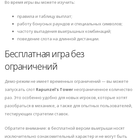
Во время игры вы можете изучить:
правила и таблицу выплат;
работу бонусных раундов и специальных символов;
частоту выпадения выигрышных комбинаций;
поведение слота на длинной дистанции.
Бесплатная игра без
ограничений
Демо-режим не имеет временных ограничений — вы можете
запускать слот
Rapunzel's Tower
неограниченное количество
раз. Это особенно удобно для новых игроков, которые хотят
разобраться в механике, а также для опытных пользователей,
тестирующих стратегии ставок.
Обратите внимание: в бесплатной версии выигрыши носят
исключительно ознакомительный характер и не могут быть