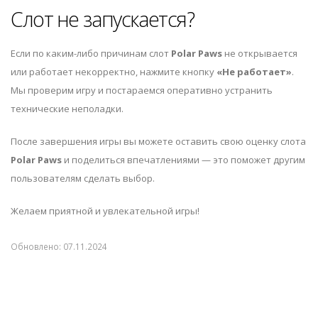
Слот не запускается?
Если по каким-либо причинам слот
Polar Paws
не открывается
или работает некорректно, нажмите кнопку
«Не работает»
.
Мы проверим игру и постараемся оперативно устранить
технические неполадки.
После завершения игры вы можете оставить свою оценку слота
Polar Paws
и поделиться впечатлениями — это поможет другим
пользователям сделать выбор.
Желаем приятной и увлекательной игры!
Обновлено:
07.11.2024