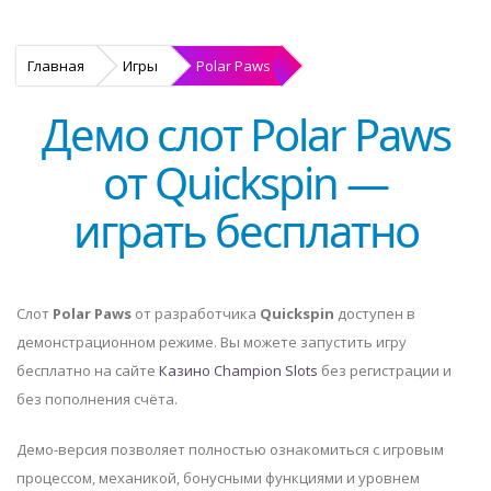
Главная
Игры
Polar Paws
Демо слот Polar Paws
от Quickspin —
играть бесплатно
Слот
Polar Paws
от разработчика
Quickspin
доступен в
демонстрационном режиме. Вы можете запустить игру
бесплатно на сайте
Казино Сhampion Slots
без регистрации и
без пополнения счёта.
Демо-версия позволяет полностью ознакомиться с игровым
процессом, механикой, бонусными функциями и уровнем