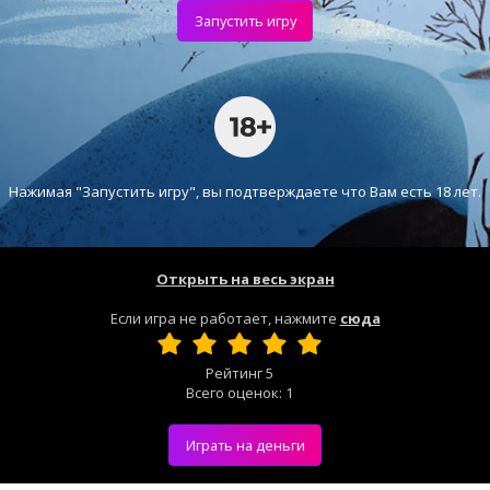
Запустить игру
Нажимая "Запустить игру", вы подтверждаете что Вам есть 18 лет.
Открыть на весь экран
Если игра не работает, нажмите
сюда
Рейтинг
5
Всего оценок:
1
Играть на деньги