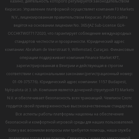
казино, деятельность которого регулируется законодательством
Кюрасао. Управление платформой осуществляет компания F3 Markets
N.V., лицензированная правительством Кюрасао. Работа сайта
ведётся на основании лицензии No. 365/JAZ Sub-License GLH-
OCCHKTW077172020, что гарантирует соблюдение международных
стандартов честности и прозрачности. Юридический адрес
компании: Abraham de Veerstraat 9, Willemstad, Curaçao. Финансовые
операции поддерживает компания Finance Market KFT,
зарегистрированная в Венгрии и действующая в строгом
соответствии с национальными законами (регистрационный номер:
01-09-375776). Юридический адрес компании: 1157 Budapest,
Nyírpalota út 3. üh. Компания является дочерней структурой F3 Markets
N.V. и обеспечивает безопасность всех транзакций. Чемпион Слотс
гордится своей приверженностью высококачественным стандартам.
Все аспекты работы платформы нацелены на обеспечение
безопасной и комфортной игровой среды для наших пользователей.
Если у вас возникли вопросы или требуется помощь, наша служба
поддержки готова вам помочь. Свяжитесь с нами по электронной