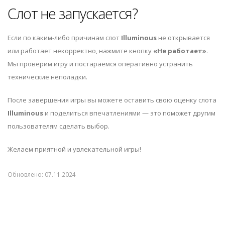
Слот не запускается?
Если по каким-либо причинам слот
Illuminous
не открывается
или работает некорректно, нажмите кнопку
«Не работает»
.
Мы проверим игру и постараемся оперативно устранить
технические неполадки.
После завершения игры вы можете оставить свою оценку слота
Illuminous
и поделиться впечатлениями — это поможет другим
пользователям сделать выбор.
Желаем приятной и увлекательной игры!
Обновлено:
07.11.2024