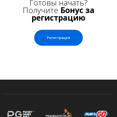
Готовы начать?
Получите
Бонус за
регистрацию
Регистрация