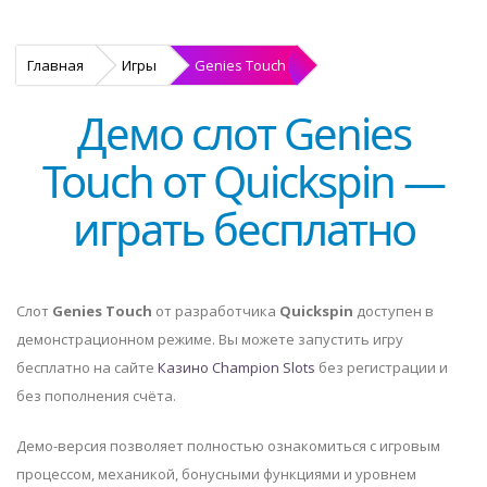
Главная
Игры
Genies Touch
Демо слот Genies
Touch от Quickspin —
играть бесплатно
Слот
Genies Touch
от разработчика
Quickspin
доступен в
демонстрационном режиме. Вы можете запустить игру
бесплатно на сайте
Казино Сhampion Slots
без регистрации и
без пополнения счёта.
Демо-версия позволяет полностью ознакомиться с игровым
процессом, механикой, бонусными функциями и уровнем