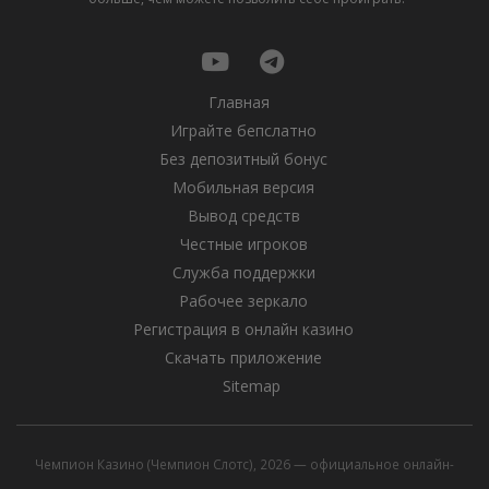
Главная
Играйте бепслатно
Без депозитный бонус
Мобильная версия
Вывод средств
Честные игроков
Служба поддержки
Рабочее зеркало
Регистрация в онлайн казино
Скачать приложение
Sitemap
Чемпион Казино (Чемпион Слотс), 2026 — официальное онлайн-