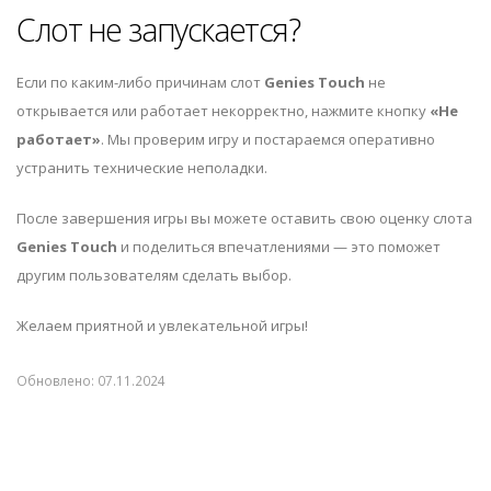
Слот не запускается?
Если по каким-либо причинам слот
Genies Touch
не
открывается или работает некорректно, нажмите кнопку
«Не
работает»
. Мы проверим игру и постараемся оперативно
устранить технические неполадки.
После завершения игры вы можете оставить свою оценку слота
Genies Touch
и поделиться впечатлениями — это поможет
другим пользователям сделать выбор.
Желаем приятной и увлекательной игры!
Обновлено:
07.11.2024