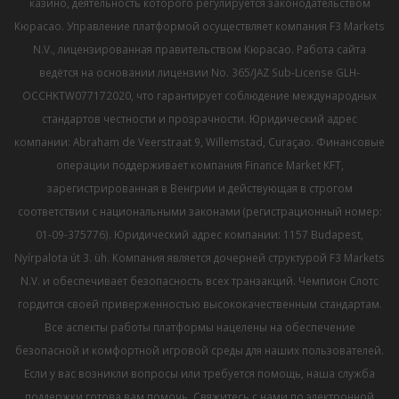
казино, деятельность которого регулируется законодательством
Кюрасао. Управление платформой осуществляет компания F3 Markets
N.V., лицензированная правительством Кюрасао. Работа сайта
ведётся на основании лицензии No. 365/JAZ Sub-License GLH-
OCCHKTW077172020, что гарантирует соблюдение международных
стандартов честности и прозрачности. Юридический адрес
компании: Abraham de Veerstraat 9, Willemstad, Curaçao. Финансовые
операции поддерживает компания Finance Market KFT,
зарегистрированная в Венгрии и действующая в строгом
соответствии с национальными законами (регистрационный номер:
01-09-375776). Юридический адрес компании: 1157 Budapest,
Nyírpalota út 3. üh. Компания является дочерней структурой F3 Markets
N.V. и обеспечивает безопасность всех транзакций. Чемпион Слотс
гордится своей приверженностью высококачественным стандартам.
Все аспекты работы платформы нацелены на обеспечение
безопасной и комфортной игровой среды для наших пользователей.
Если у вас возникли вопросы или требуется помощь, наша служба
поддержки готова вам помочь. Свяжитесь с нами по электронной