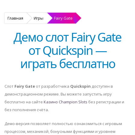
Главная
Игры
Fairy Gate
Демо слот Fairy Gate
от Quickspin —
играть бесплатно
Слот
Fairy Gate
от разработчика
Quickspin
доступен в
демонстрационном режиме. Вы можете запустить игру
бесплатно на сайте
Казино Сhampion Slots
без регистрации и
без пополнения счёта.
Демо-версия позволяет полностью ознакомиться с игровым
процессом, механикой, бонусными функциями и уровнем