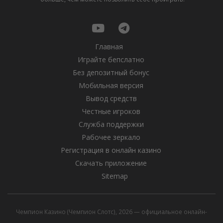
Главная
Играйте бепслатно
Без депозитный бонус
Мобильная версия
Вывод средств
Честные игроков
Служба поддержки
Рабочее зеркало
Регистрация в онлайн казино
Скачать приложение
Sitemap
Чемпион Казино (Чемпион Слотс), 2026 — официальное онлайн-