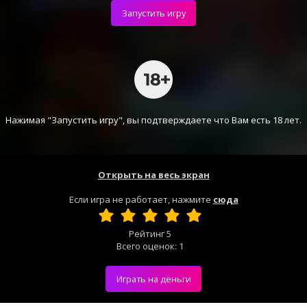
Запустить игру
Нажимая "Запустить игру", вы подтверждаете что Вам есть 18 лет.
Открыть на весь экран
Если игра не работает, нажмите
сюда
Рейтинг
5
Всего оценок:
1
Играть на деньги