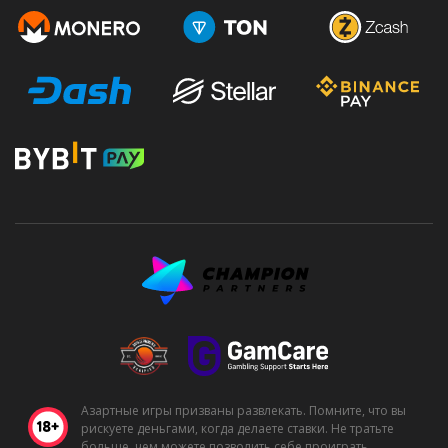
Азартные игры призваны развлекать. Помните, что вы
рискуете деньгами, когда делаете ставки. Не тратьте
больше, чем можете позволить себе проиграть.