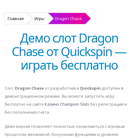
Главная
Игры
Dragon Chase
Демо слот Dragon
Chase от Quickspin —
играть бесплатно
Слот
Dragon Chase
от разработчика
Quickspin
доступен в
демонстрационном режиме. Вы можете запустить игру
бесплатно на сайте
Казино Сhampion Slots
без регистрации и
без пополнения счёта.
Демо-версия позволяет полностью ознакомиться с игровым
процессом, механикой, бонусными функциями и уровнем