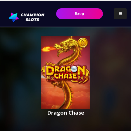
Вход
Dragon Chase