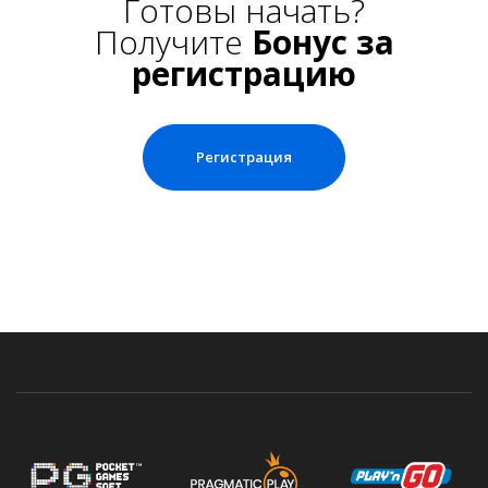
Готовы начать?
Получите
Бонус за
регистрацию
Регистрация