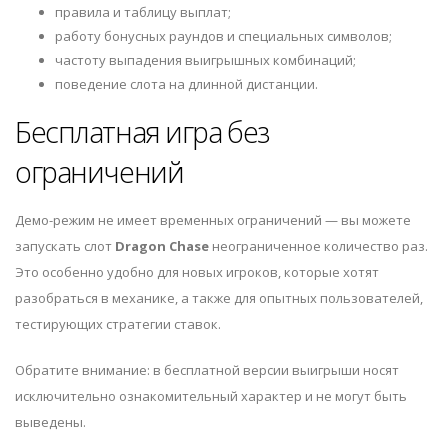
правила и таблицу выплат;
работу бонусных раундов и специальных символов;
частоту выпадения выигрышных комбинаций;
поведение слота на длинной дистанции.
Бесплатная игра без
ограничений
Демо-режим не имеет временных ограничений — вы можете
запускать слот
Dragon Chase
неограниченное количество раз.
Это особенно удобно для новых игроков, которые хотят
разобраться в механике, а также для опытных пользователей,
тестирующих стратегии ставок.
Обратите внимание: в бесплатной версии выигрыши носят
исключительно ознакомительный характер и не могут быть
выведены.