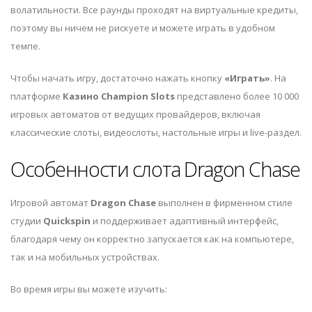
волатильности. Все раунды проходят на виртуальные кредиты,
поэтому вы ничем не рискуете и можете играть в удобном
темпе.
Чтобы начать игру, достаточно нажать кнопку
«Играть»
. На
платформе
Казино Сhampion Slots
представлено более 10 000
игровых автоматов от ведущих провайдеров, включая
классические слоты, видеослоты, настольные игры и live-раздел.
Особенности слота Dragon Chase
Игровой автомат
Dragon Chase
выполнен в фирменном стиле
студии
Quickspin
и поддерживает адаптивный интерфейс,
благодаря чему он корректно запускается как на компьютере,
так и на мобильных устройствах.
Во время игры вы можете изучить: