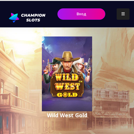
Вход
Wild West Gold