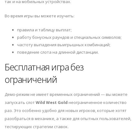
так и на мобильных устройствах.
Во время игры вы можете изучить:
правила и таблицу выплат;
работу бонусных раундов и специальных символов;
частоту выпадения выигрышных комбинаций;
поведение слота на длинной дистанции.
Бесплатная игра без
ограничений
Демо-режим не имеет временных ограничений — вы можете
запускать слот
Wild West Gold
неограниченное количество
раз. Это особенно удобно для новых игроков, которые хотят
разобраться в механике, а также для опытных пользователей,
тестирующих стратегии ставок.