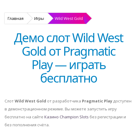
Главная
Игры
Wild West Gold
Демо слот Wild West
Gold от Pragmatic
Play — играть
бесплатно
Слот
Wild West Gold
от разработчика
Pragmatic Play
доступен
в демонстрационном режиме. Вы можете запустить игру
бесплатно на сайте
Казино Сhampion Slots
без регистрации и
без пополнения счёта.