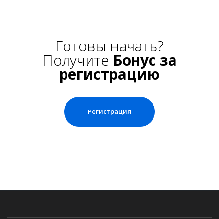
Готовы начать?
Получите
Бонус за
регистрацию
Регистрация