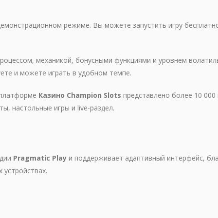
демонстрационном режиме. Вы можете запустить игру бесплатн
роцессом, механикой, бонусными функциями и уровнем волатиль
уете и можете играть в удобном темпе.
 платформе
Казино Сhampion Slots
представлено более 10 000
ы, настольные игры и live-раздел.
удии
Pragmatic Play
и поддерживает адаптивный интерфейс, бла
х устройствах.