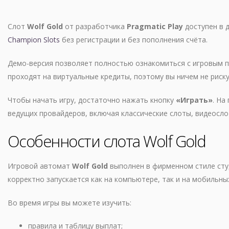
Слот
Wolf Gold
от разработчика
Pragmatic Play
доступен в 
Сhampion Slots
без регистрации и без пополнения счёта.
Демо-версия позволяет полностью ознакомиться с игровым п
проходят на виртуальные кредиты, поэтому вы ничем не риск
Чтобы начать игру, достаточно нажать кнопку
«Играть»
. На
ведущих провайдеров, включая классические слоты, видеослот
Особенности слота Wolf Gold
Игровой автомат
Wolf Gold
выполнен в фирменном стиле ст
корректно запускается как на компьютере, так и на мобильны
Во время игры вы можете изучить:
правила и таблицу выплат;