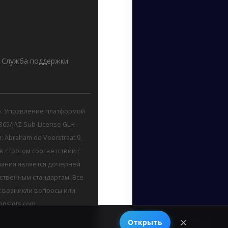
Служба поддержки
о. Управление платформой
65/JAZ Sub-License GLH-
Abraham de Veerstraat 9,
в строгом соответствии с
мпания является дочерней
ественным стандартам. Все
с возникли вопросы или
nslots.com
.
✕
Открыть