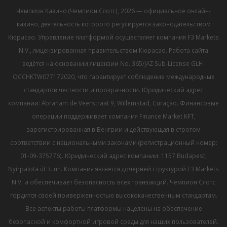
Чемпион Казино (Чемпион Слотс), 2026 — официальное онлайн-
казино, деятельность которого регулируется законодательством
Кюрасао. Управление платформой осуществляет компания F3 Markets
N.V., лицензированная правительством Кюрасао. Работа сайта
ведётся на основании лицензии No. 365/JAZ Sub-License GLH-
OCCHKTW077172020, что гарантирует соблюдение международных
стандартов честности и прозрачности. Юридический адрес
компании: Abraham de Veerstraat 9, Willemstad, Curaçao. Финансовые
операции поддерживает компания Finance Market KFT,
зарегистрированная в Венгрии и действующая в строгом
соответствии с национальными законами (регистрационный номер:
01-09-375776). Юридический адрес компании: 1157 Budapest,
Nyírpalota út 3. üh. Компания является дочерней структурой F3 Markets
N.V. и обеспечивает безопасность всех транзакций. Чемпион Слотс
гордится своей приверженностью высококачественным стандартам.
Все аспекты работы платформы нацелены на обеспечение
безопасной и комфортной игровой среды для наших пользователей.