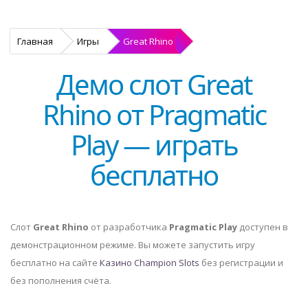
Главная
Игры
Great Rhino
Демо слот Great
Rhino от Pragmatic
Play — играть
бесплатно
Слот
Great Rhino
от разработчика
Pragmatic Play
доступен в
демонстрационном режиме. Вы можете запустить игру
бесплатно на сайте
Казино Сhampion Slots
без регистрации и
без пополнения счёта.