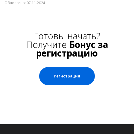
Обновлено:
07.11.2024
Готовы начать?
Получите
Бонус за
регистрацию
Регистрация