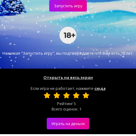
Запустить игру
Нажимая "Запустить игру", вы подтверждаете что Вам есть 18 лет.
Открыть на весь экран
Если игра не работает, нажмите
сюда
Рейтинг
5
Всего оценок:
1
Играть на деньги