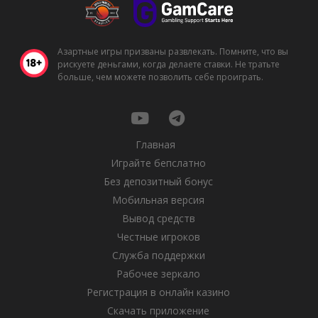
Азартные игры призваны развлекать. Помните, что вы
рискуете деньгами, когда делаете ставки. Не тратьте
больше, чем можете позволить себе проиграть.
Главная
Играйте бепслатно
Без депозитный бонус
Мобильная версия
Вывод средств
Честные игроков
Служба поддержки
Рабочее зеркало
Регистрация в онлайн казино
Скачать приложение