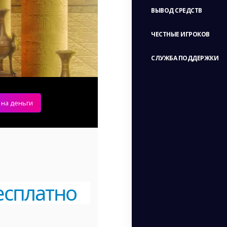
ВЫВОД СРЕДСТВ
ЧЕСТНЫЕ ИГРОКОВ
СЛУЖБА ПОДДЕРЖКИ
 на деньги
бесплатно