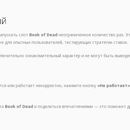
ий
апускать слот
Book of Dead
неограниченное количество раз. Э
кже для опытных пользователей, тестирующих стратегии ставок.
ключительно ознакомительный характер и не могут быть выведе
тся или работает некорректно, нажмите кнопку
«Не работает»
ота
Book of Dead
и поделиться впечатлениями — это поможет д