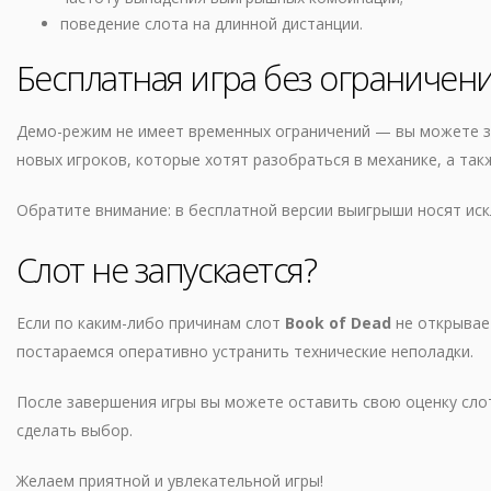
поведение слота на длинной дистанции.
Бесплатная игра без ограничен
Демо-режим не имеет временных ограничений — вы можете з
новых игроков, которые хотят разобраться в механике, а та
Обратите внимание: в бесплатной версии выигрыши носят ис
Слот не запускается?
Если по каким-либо причинам слот
Book of Dead
не открывае
постараемся оперативно устранить технические неполадки.
После завершения игры вы можете оставить свою оценку сл
сделать выбор.
Желаем приятной и увлекательной игры!