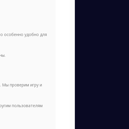
то особенно удобно для
ны.
. Мы проверим игру и
ругим пользователям