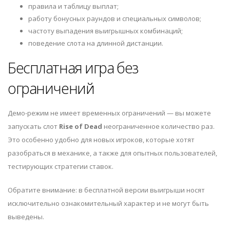
правила и таблицу выплат;
работу бонусных раундов и специальных символов;
частоту выпадения выигрышных комбинаций;
поведение слота на длинной дистанции.
Бесплатная игра без
ограничений
Демо-режим не имеет временных ограничений — вы можете
запускать слот
Rise of Dead
неограниченное количество раз.
Это особенно удобно для новых игроков, которые хотят
разобраться в механике, а также для опытных пользователей,
тестирующих стратегии ставок.
Обратите внимание: в бесплатной версии выигрыши носят
исключительно ознакомительный характер и не могут быть
выведены.