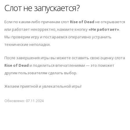
Слот не запускается?
Если по каким-либо причинам слот
Rise of Dead
не открывается
или работает некорректно, нажмите кнопку
«Не работает»
.
Мы проверим игру и постараемся оперативно устранить
технические неполадки.
После завершения игры вы можете оставить свою оценку слота
Rise of Dead
и поделиться впечатлениями — это поможет
другим пользователям сделать выбор.
Желаем приятной и увлекательной игры!
Обновлено:
07.11.2024