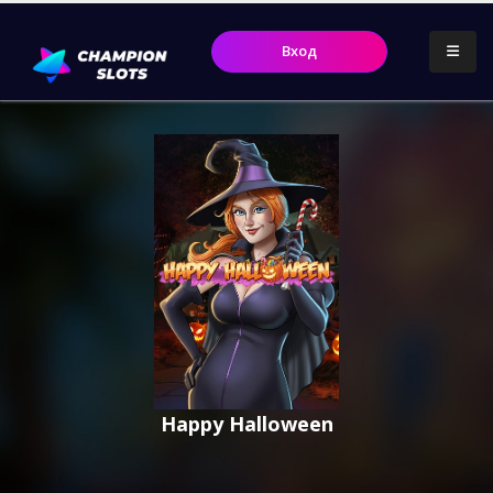
Вход
Happy Halloween