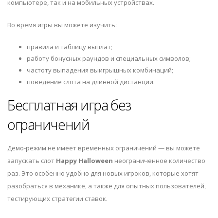
компьютере, так и на мобильных устройствах.
Во время игры вы можете изучить:
правила и таблицу выплат;
работу бонусных раундов и специальных символов;
частоту выпадения выигрышных комбинаций;
поведение слота на длинной дистанции.
Бесплатная игра без
ограничений
Демо-режим не имеет временных ограничений — вы можете
запускать слот
Happy Halloween
неограниченное количество
раз. Это особенно удобно для новых игроков, которые хотят
разобраться в механике, а также для опытных пользователей,
тестирующих стратегии ставок.