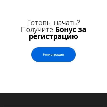
Готовы начать?
Получите
Бонус за
регистрацию
Регистрация