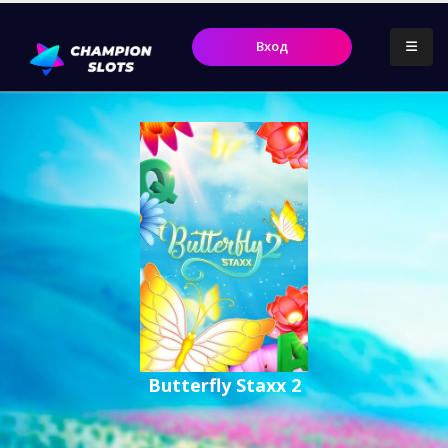
Вход
Butterfly Staxx 2