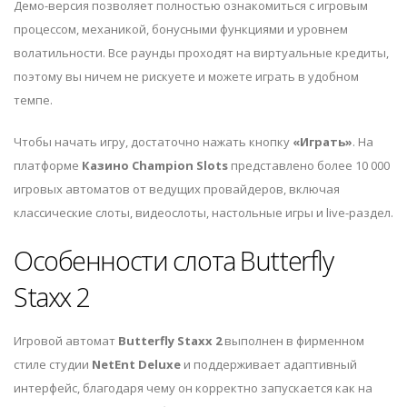
Демо-версия позволяет полностью ознакомиться с игровым
процессом, механикой, бонусными функциями и уровнем
волатильности. Все раунды проходят на виртуальные кредиты,
поэтому вы ничем не рискуете и можете играть в удобном
темпе.
Чтобы начать игру, достаточно нажать кнопку
«Играть»
. На
платформе
Казино Сhampion Slots
представлено более 10 000
игровых автоматов от ведущих провайдеров, включая
классические слоты, видеослоты, настольные игры и live-раздел.
Особенности слота Butterfly
Staxx 2
Игровой автомат
Butterfly Staxx 2
выполнен в фирменном
стиле студии
NetEnt Deluxe
и поддерживает адаптивный
интерфейс, благодаря чему он корректно запускается как на