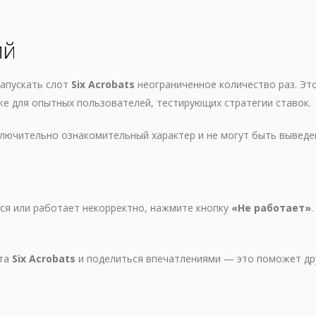
ий
апускать слот
Six Acrobats
неограниченное количество раз. Эт
кже для опытных пользователей, тестирующих стратегии ставок.
ключительно ознакомительный характер и не могут быть выведе
ся или работает некорректно, нажмите кнопку
«Не работает»
ота
Six Acrobats
и поделиться впечатлениями — это поможет др