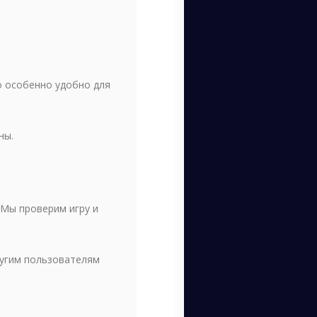
о особенно удобно для
ны.
. Мы проверим игру и
угим пользователям