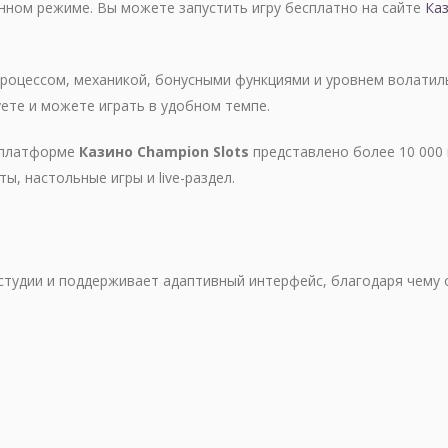
нном режиме. Вы можете запустить игру бесплатно на сайте
Каз
роцессом, механикой, бонусными функциями и уровнем волатиль
уете и можете играть в удобном темпе.
 платформе
Казино Сhampion Slots
представлено более 10 000
ы, настольные игры и live-раздел.
студии
и поддерживает адаптивный интерфейс, благодаря чему 