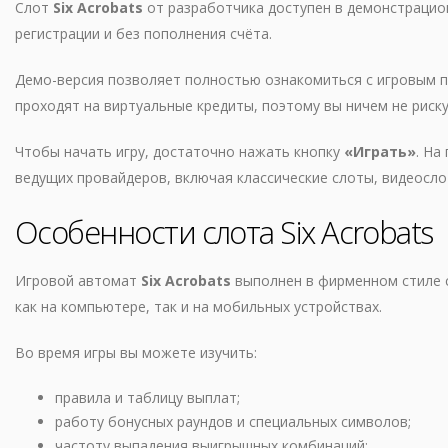
Слот
Six Acrobats
от разработчика
доступен в демонстрацио
регистрации и без пополнения счёта.
Демо-версия позволяет полностью ознакомиться с игровым п
проходят на виртуальные кредиты, поэтому вы ничем не риск
Чтобы начать игру, достаточно нажать кнопку
«Играть»
. На
ведущих провайдеров, включая классические слоты, видеослот
Особенности слота Six Acrobats
Игровой автомат
Six Acrobats
выполнен в фирменном стиле 
как на компьютере, так и на мобильных устройствах.
Во время игры вы можете изучить:
правила и таблицу выплат;
работу бонусных раундов и специальных символов;
частоту выпадения выигрышных комбинаций;