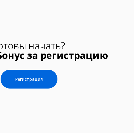
отовы начать?
Бонус за регистрацию
Регистрация