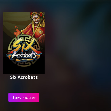
Six Acrobats
Запустить игру