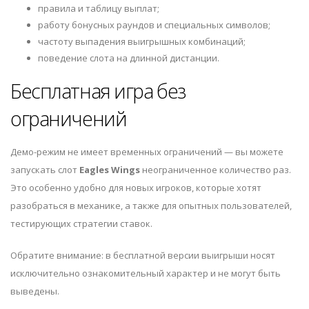
правила и таблицу выплат;
работу бонусных раундов и специальных символов;
частоту выпадения выигрышных комбинаций;
поведение слота на длинной дистанции.
Бесплатная игра без
ограничений
Демо-режим не имеет временных ограничений — вы можете
запускать слот
Eagles Wings
неограниченное количество раз.
Это особенно удобно для новых игроков, которые хотят
разобраться в механике, а также для опытных пользователей,
тестирующих стратегии ставок.
Обратите внимание: в бесплатной версии выигрыши носят
исключительно ознакомительный характер и не могут быть
выведены.