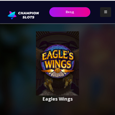
Вход
Eagles Wings