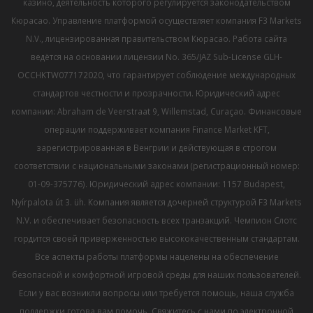
казино, деятельность которого регулируется законодательством
Кюрасао. Управление платформой осуществляет компания F3 Markets
N.V., лицензированная правительством Кюрасао. Работа сайта
ведётся на основании лицензии No. 365/JAZ Sub-License GLH-
OCCHKTW077172020, что гарантирует соблюдение международных
стандартов честности и прозрачности. Юридический адрес
компании: Abraham de Veerstraat 9, Willemstad, Curaçao. Финансовые
операции поддерживает компания Finance Market KFT,
зарегистрированная в Венгрии и действующая в строгом
соответствии с национальными законами (регистрационный номер:
01-09-375776). Юридический адрес компании: 1157 Budapest,
Nyírpalota út 3. üh. Компания является дочерней структурой F3 Markets
N.V. и обеспечивает безопасность всех транзакций. Чемпион Слотс
гордится своей приверженностью высококачественным стандартам.
Все аспекты работы платформы нацелены на обеспечение
безопасной и комфортной игровой среды для наших пользователей.
Если у вас возникли вопросы или требуется помощь, наша служба
поддержки готова вам помочь. Свяжитесь с нами по электронной