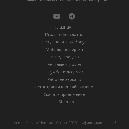
Главная
Играйте бепслатно
Без депозитный бонус
Мобильная версия
Вывод средств
Честные игроков
Служба поддержки
Рабочее зеркало
Регистрация в онлайн казино
Скачать приложение
Sitemap
Чемпион Казино (Чемпион Слотс), 2026 — официальное онлайн-