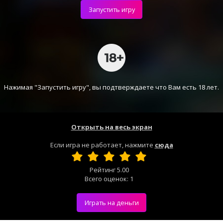
Запустить игру
Нажимая "Запустить игру", вы подтверждаете что Вам есть 18 лет.
Открыть на весь экран
Если игра не работает, нажмите
сюда
Рейтинг
5.00
Всего оценок:
1
Играть на деньги