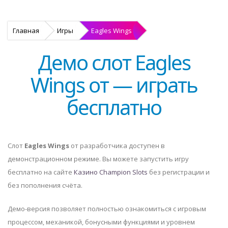
Главная
Игры
Eagles Wings
Демо слот Eagles
Wings от — играть
бесплатно
Слот
Eagles Wings
от разработчика
доступен в
демонстрационном режиме. Вы можете запустить игру
бесплатно на сайте
Казино Сhampion Slots
без регистрации и
без пополнения счёта.
Демо-версия позволяет полностью ознакомиться с игровым
процессом, механикой, бонусными функциями и уровнем