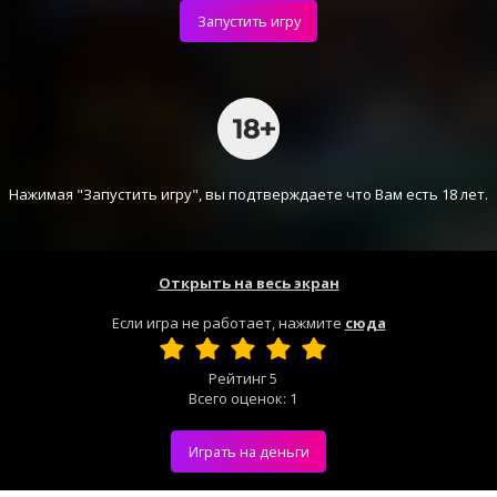
Запустить игру
Нажимая "Запустить игру", вы подтверждаете что Вам есть 18 лет.
Открыть на весь экран
Если игра не работает, нажмите
сюда
Рейтинг
5
Всего оценок:
1
Играть на деньги