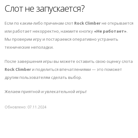
Слот не запускается?
Если по каким-либо причинам слот
Rock Climber
не открывается
или работает некорректно, нажмите кнопку
«Не работает»
.
Мы проверим игру и постараемся оперативно устранить
технические неполадки.
После завершения игры вы можете оставить свою оценку слота
Rock Climber
и поделиться впечатлениями — это поможет
другим пользователям сделать выбор.
Желаем приятной и увлекательной игры!
Обновлено:
07.11.2024