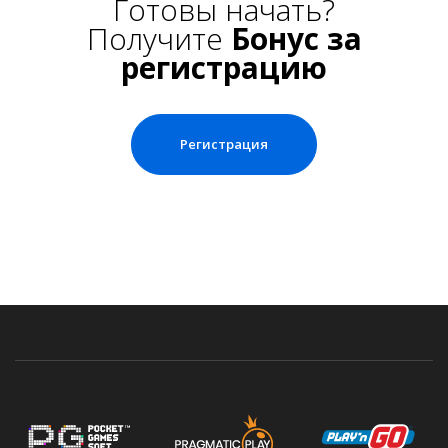
Готовы начать?
Получите
Бонус за
регистрацию
Регистрация