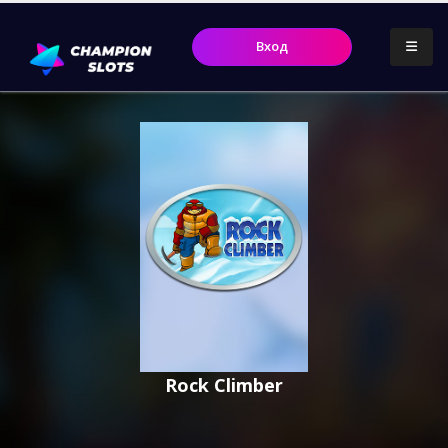
Вход
Rock Climber