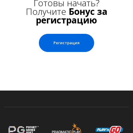
Готовы начать?
Получите
Бонус за
регистрацию
Регистрация