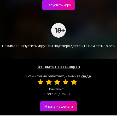
Запустить игру
Нажимая "Запустить игру", вы подтверждаете что Вам есть 18 лет.
Открыть на весь экран
Если игра не работает, нажмите
сюда
Рейтинг
5
Всего оценок:
1
Играть на деньги