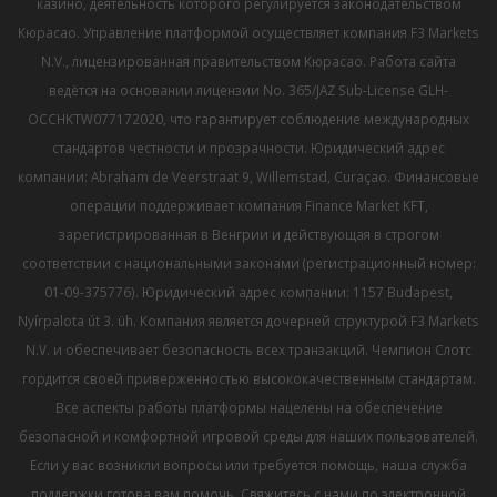
казино, деятельность которого регулируется законодательством
Кюрасао. Управление платформой осуществляет компания F3 Markets
N.V., лицензированная правительством Кюрасао. Работа сайта
ведётся на основании лицензии No. 365/JAZ Sub-License GLH-
OCCHKTW077172020, что гарантирует соблюдение международных
стандартов честности и прозрачности. Юридический адрес
компании: Abraham de Veerstraat 9, Willemstad, Curaçao. Финансовые
операции поддерживает компания Finance Market KFT,
зарегистрированная в Венгрии и действующая в строгом
соответствии с национальными законами (регистрационный номер:
01-09-375776). Юридический адрес компании: 1157 Budapest,
Nyírpalota út 3. üh. Компания является дочерней структурой F3 Markets
N.V. и обеспечивает безопасность всех транзакций. Чемпион Слотс
гордится своей приверженностью высококачественным стандартам.
Все аспекты работы платформы нацелены на обеспечение
безопасной и комфортной игровой среды для наших пользователей.
Если у вас возникли вопросы или требуется помощь, наша служба
поддержки готова вам помочь. Свяжитесь с нами по электронной