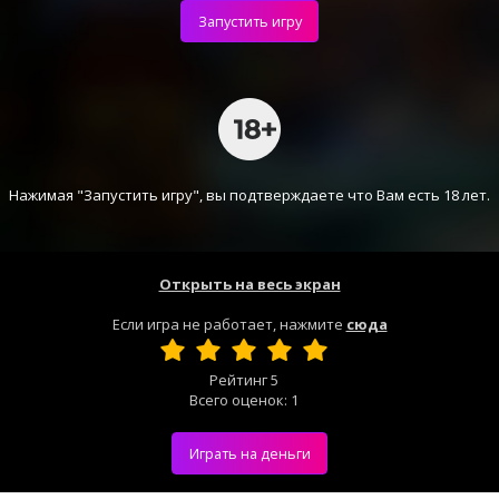
Запустить игру
Нажимая "Запустить игру", вы подтверждаете что Вам есть 18 лет.
Открыть на весь экран
Если игра не работает, нажмите
сюда
Рейтинг
5
Всего оценок:
1
Играть на деньги