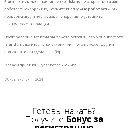
Если по каким-либо причинам слот
Island
не открывается или
работает некорректно, нажмите кнопку
«Не работает»
. Мы
проверим игру и постараемся оперативно устранить
технические неполадки.
После завершения игры вы можете оставить свою оценку слота
Island
и поделиться впечатлениями — это поможет другим
пользователям сделать выбор.
Желаем приятной и увлекательной игры!
Обновлено:
07.11.2024
Готовы начать?
Получите
Бонус за
регистрацию