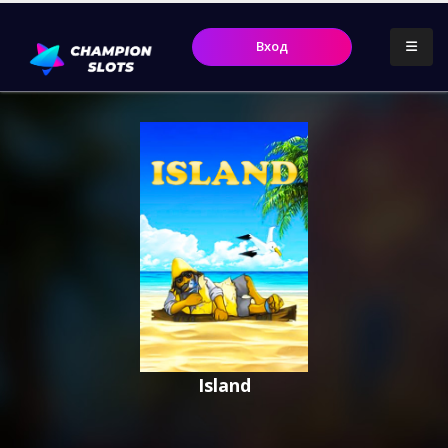
Вход
Island