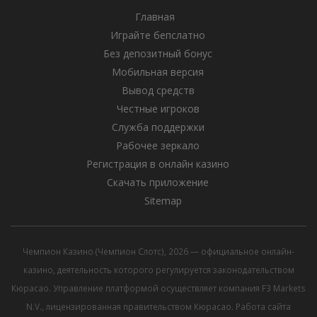
Главная
Играйте бепслатно
Без депозитный бонус
Мобильная версия
Вывод средств
Честные игроков
Служба поддержки
Рабочее зеркало
Регистрация в онлайн казино
Скачать приложение
Sitemap
Чемпион Казино (Чемпион Слотс), 2026 — официальное онлайн-
казино, деятельность которого регулируется законодательством
Кюрасао. Управление платформой осуществляет компания F3 Markets
N.V., лицензированная правительством Кюрасао. Работа сайта