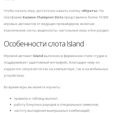
Чтобы начать игру, достаточно нажать кнопку
«Играть»
. На
платформе
Казино Сhampion Slots
представлено более 10 000
игровых автоматов от ведущих провайдеров, включая
классические слоты, видеослоты, настольные игры и live-раздел.
Особенности слота Island
Игровой автомат
Island
выполнен в фирменном стиле студии
и
поддерживает адаптивный интерфейс, благодаря чему он
корректно запускается как на компьютере, так и на мобильных
устройствах.
Во время игры вы можете изучить:
правила и таблицу выплат;
работу бонусных раундов и специальных символов;
частоту выпадения выигрышных комбинаций;