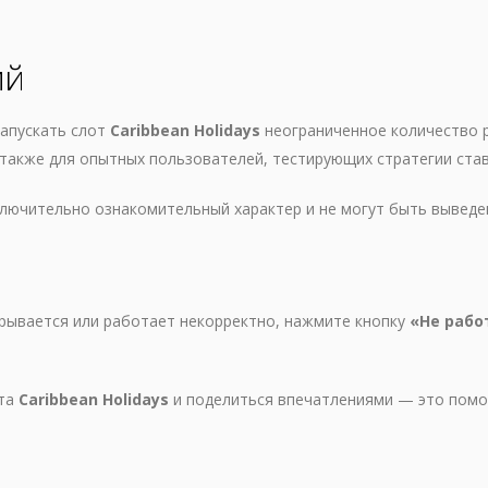
ий
апускать слот
Caribbean Holidays
неограниченное количество р
 также для опытных пользователей, тестирующих стратегии став
ключительно ознакомительный характер и не могут быть выведе
рывается или работает некорректно, нажмите кнопку
«Не рабо
ота
Caribbean Holidays
и поделиться впечатлениями — это помо