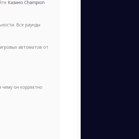
айте
Казино Сhampion
ности. Все раунды
 игровых автоматов от
 чему он корректно