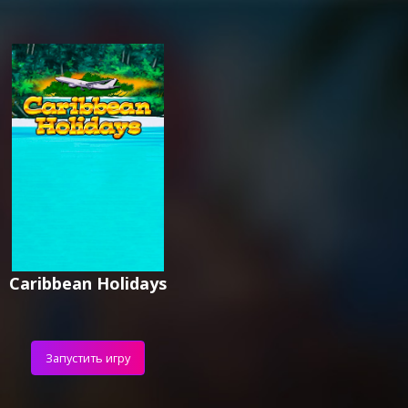
Caribbean Holidays
Запустить игру