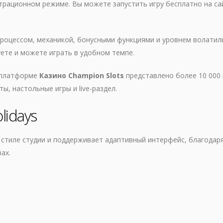
трационном режиме. Вы можете запустить игру бесплатно на с
роцессом, механикой, бонусными функциями и уровнем волатиль
уете и можете играть в удобном темпе.
 платформе
Казино Сhampion Slots
представлено более 10 000
ы, настольные игры и live-раздел.
lidays
стиле студии
и поддерживает адаптивный интерфейс, благодаря
ах.