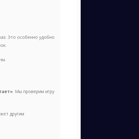
аз. Это особенно удобно
ок.
ны.
тает»
. Мы проверим игру
жет другим