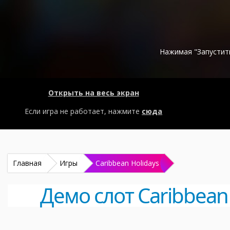
Нажимая "Запустить
Открыть на весь экран
Если игра не работает, нажмите
сюда
Главная
Игры
Caribbean Holidays
Демо слот Caribbean