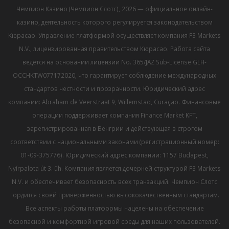
Чемпион Казино (Чемпион Слотс), 2026 — официальное онлайн-
казино, деятельность которого регулируется законодательством
Кюрасао. Управление платформой осуществляет компания F3 Markets
N.V., лицензированная правительством Кюрасао. Работа сайта
ведётся на основании лицензии No. 365/JAZ Sub-License GLH-
OCCHKTW077172020, что гарантирует соблюдение международных
стандартов честности и прозрачности. Юридический адрес
компании: Abraham de Veerstraat 9, Willemstad, Curaçao. Финансовые
операции поддерживает компания Finance Market KFT,
зарегистрированная в Венгрии и действующая в строгом
соответствии с национальными законами (регистрационный номер:
01-09-375776). Юридический адрес компании: 1157 Budapest,
Nyírpalota út 3. üh. Компания является дочерней структурой F3 Markets
N.V. и обеспечивает безопасность всех транзакций. Чемпион Слотс
гордится своей приверженностью высококачественным стандартам.
Все аспекты работы платформы нацелены на обеспечение
безопасной и комфортной игровой среды для наших пользователей.