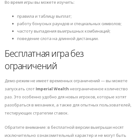
Во время игры вы можете изучить:
правила и таблицу выплат;
работу бонусных раундов и специальных символов;
частоту выпадения выигрышных комбинаций;
поведение слота на длинной дистанции.
Бесплатная игра без
ограничений
Демо-режим не имеет временных ограничений — вы можете
запускать слот
Imperial Wealth
неограниченное количество
раз. Это особенно удобно для новых игроков, которые хотят
разобраться в механике, а также для опытных пользователей,
тестирующих стратегии ставок.
Обратите внимание: в бесплатной версии выигрыши носят
исключительно ознакомительный характер и не могут быть