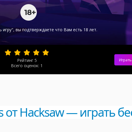
 игру", вы подтверждаете что Вам есть 18 лет.
Играть
Рейтинг
5
Всего оценок:
1
ls от Hacksaw — играть б