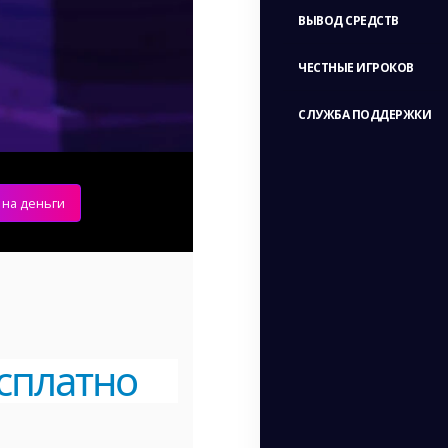
ВЫВОД СРЕДСТВ
ЧЕСТНЫЕ ИГРОКОВ
СЛУЖБА ПОДДЕРЖКИ
 на деньги
есплатно