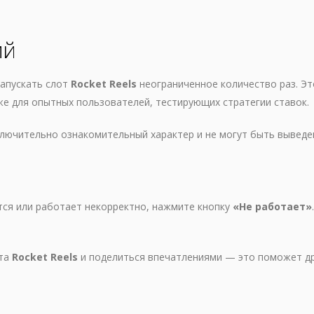
ий
апускать слот
Rocket Reels
неограниченное количество раз. Эт
кже для опытных пользователей, тестирующих стратегии ставок.
ключительно ознакомительный характер и не могут быть выведе
ся или работает некорректно, нажмите кнопку
«Не работает»
ота
Rocket Reels
и поделиться впечатлениями — это поможет д