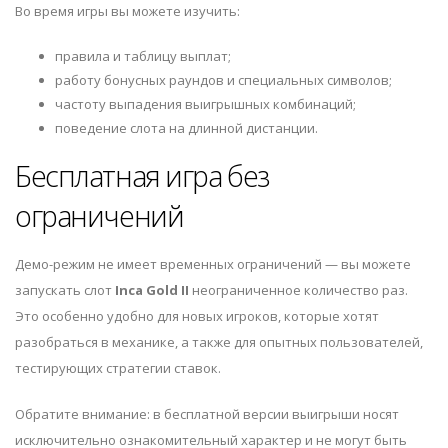
Во время игры вы можете изучить:
правила и таблицу выплат;
работу бонусных раундов и специальных символов;
частоту выпадения выигрышных комбинаций;
поведение слота на длинной дистанции.
Бесплатная игра без
ограничений
Демо-режим не имеет временных ограничений — вы можете
запускать слот
Inca Gold II
неограниченное количество раз.
Это особенно удобно для новых игроков, которые хотят
разобраться в механике, а также для опытных пользователей,
тестирующих стратегии ставок.
Обратите внимание: в бесплатной версии выигрыши носят
исключительно ознакомительный характер и не могут быть