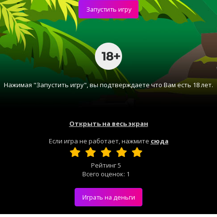
Запустить игру
Нажимая "Запустить игру", вы подтверждаете что Вам есть 18 лет.
Открыть на весь экран
Если игра не работает, нажмите
сюда
Рейтинг
5
Всего оценок:
1
Играть на деньги