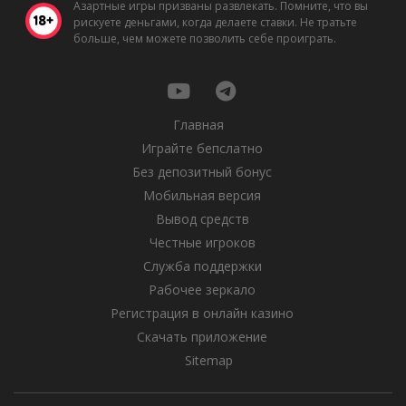
Азартные игры призваны развлекать. Помните, что вы
рискуете деньгами, когда делаете ставки. Не тратьте
больше, чем можете позволить себе проиграть.
Главная
Играйте бепслатно
Без депозитный бонус
Мобильная версия
Вывод средств
Честные игроков
Служба поддержки
Рабочее зеркало
Регистрация в онлайн казино
Скачать приложение
Sitemap