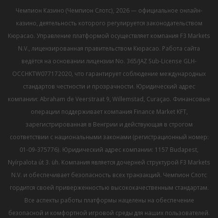
Чемпион Казино (Чемпион Слотс), 2026 — официальное онлайн-
казино, деятельность которого регулируется законодательством
Кюрасао. Управление платформой осуществляет компания F3 Markets
N.V., лицензированная правительством Кюрасао. Работа сайта
ведётся на основании лицензии No. 365/JAZ Sub-License GLH-
OCCHKTW077172020, что гарантирует соблюдение международных
стандартов честности и прозрачности. Юридический адрес
компании: Abraham de Veerstraat 9, Willemstad, Curaçao. Финансовые
операции поддерживает компания Finance Market KFT,
зарегистрированная в Венгрии и действующая в строгом
соответствии с национальными законами (регистрационный номер:
01-09-375776). Юридический адрес компании: 1157 Budapest,
Nyírpalota út 3. üh. Компания является дочерней структурой F3 Markets
N.V. и обеспечивает безопасность всех транзакций. Чемпион Слотс
гордится своей приверженностью высококачественным стандартам.
Все аспекты работы платформы нацелены на обеспечение
безопасной и комфортной игровой среды для наших пользователей.