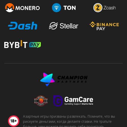
Азартные игры призваны развлекать. Помните, что вы
рискуете деньгами, когда делаете ставки. Не тратьте
больше, чем можете позволить себе проиграть.