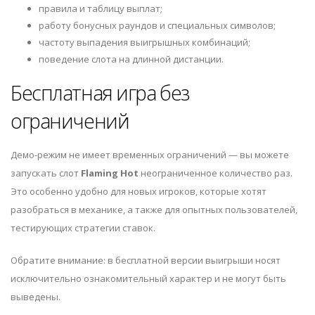
правила и таблицу выплат;
работу бонусных раундов и специальных символов;
частоту выпадения выигрышных комбинаций;
поведение слота на длинной дистанции.
Бесплатная игра без
ограничений
Демо-режим не имеет временных ограничений — вы можете
запускать слот
Flaming Hot
неограниченное количество раз.
Это особенно удобно для новых игроков, которые хотят
разобраться в механике, а также для опытных пользователей,
тестирующих стратегии ставок.
Обратите внимание: в бесплатной версии выигрыши носят
исключительно ознакомительный характер и не могут быть
выведены.