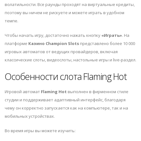
волатильности. Все раунды проходят на виртуальные кредиты,
поэтому вы ничем не рискуете и можете играть в удобном
темпе.
Чтобы начать игру, достаточно нажать кнопку
«Играть»
. На
платформе
Казино Сhampion Slots
представлено более 10 000
игровых автоматов от ведущих провайдеров, включая
классические слоты, видеослоты, настольные игры и live-раздел.
Особенности слота Flaming Hot
Игровой автомат
Flaming Hot
выполнен в фирменном стиле
студии
и поддерживает адаптивный интерфейс, благодаря
чему он корректно запускается как на компьютере, так и на
мобильных устройствах.
Во время игры вы можете изучить: