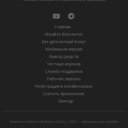
Главная
Играйте бепслатно
Без депозитный бонус
Мобильная версия
Вывод средств
Честные игроков
Служба поддержки
Рабочее зеркало
Регистрация в онлайн казино
Скачать приложение
Sitemap
Чемпион Казино (Чемпион Слотс), 2026 — официальное онлайн-